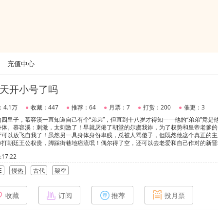
充值中心
天开小号了吗
4.1万
●
收藏：447
●
推荐：64
●
月票：7
●
打赏：200
●
催更：3
四皇子，慕容溪一直知道自己有个“弟弟”，但直到十八岁才得知——他的“弟弟”竟是
身体。慕容溪：刺激，太刺激了！早就厌倦了朝堂的尔虞我诈，为了权势和皇帝老爹的
于可以放飞自我了！虽然另一具身体身份卑贱，总被人骂傻子，但既然他这个真正的主
拳打朝廷王公权贵，脚踩街巷地痞流氓！偶尔得了空，还可以去老爱和自己作对的新晋
”大号某个福利。就是为什么越是跟在那人身边，越是感觉他对自己的大号图谋不轨？
17:22
忠犬将军攻x表里不一闷骚皇子受】粉丝群1131285303
E
慢热
古代
架空
收藏
订阅
推荐
投月票