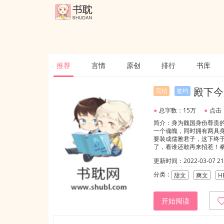
推荐
言情
原创
排行
书库
殿下今
完结
签约
●
总字数：15万
●
点击：
简介：身为魏国身份尊贵的
一个魂魄，同时拥有两具
要装成儒雅君子，这下终
了，看谁还敢再来招惹！
身边做个卧底，替“四皇子
更新时间：2022-03-07 21:
他好像真的喜欢自己。【高冷
分类：
甜文
爽文
H
开始阅读