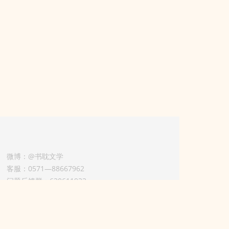
微博：@书耽文学
客服：0571—88667962
问题反馈群：630611933
版权业务联系人-淡风 QQ：
3614922414（加好友请备注合作来意）