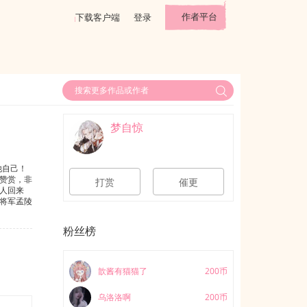
作者平台
下载客户端
登录
梦自惊
他自己！
赞赏，非
打赏
催更
人回来
将军孟陵
……淦，
粉丝榜
歆酱有猫猫了
200币
乌洛洛啊
200币