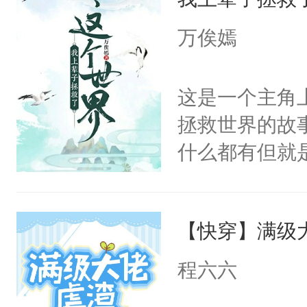
美。
万俟嫣
这是一个主角
拯救世界的故
什么都有但就
吗？作者：不
皇：朕是一界
【快穿】满级
风景云：朕也
儿子。风景云
程六六
事。魔皇：你