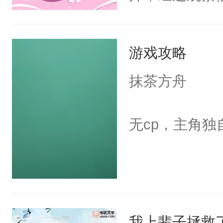
嘴他才知道，
界，既然之前
游戏攻略
义，他决定参
凌，帮助女主
抹茶方舟
按自己的理解
有血缘的弟弟
无cp，主角独
不喜欢我，是
意的校霸学生
其实我也可以
这是因为什么
的。本文是万
我上辈子拯救