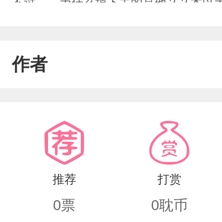
不过……为什么掉下去的是他？？本以
被迎面砸来的不明物体拐走去做什么任务
已经够冤种了，没想到……【青春校园
作者
学弟【古代宫廷】一心辅佐太子殿下的
皇子【ABO世界】一心搞事业赚大钱的
星A……白玉秋扶着腰艰难道:到底是哪
出现切片攻结局HE
推荐
打赏
0
票
0
耽币