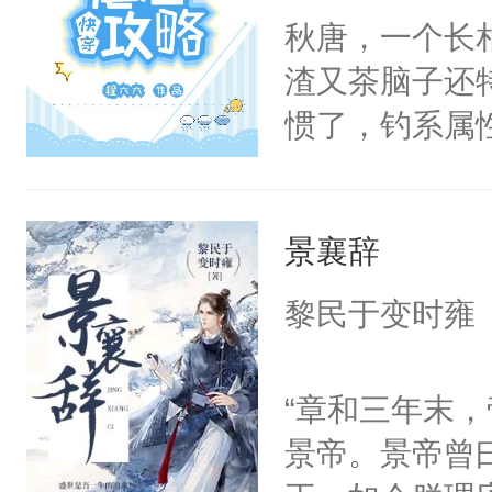
云：说的好像
秋唐，一个长
知道多乖！魔
渣又茶脑子还
云：有本事你
惯了，钓系属
后。风景云：
绝口不谈“爱情
因。
攻系统”，专
景襄辞
虐的渣男们挠心
完事了。?每
黎民于变时雍
独立的故事阅
“章和三年末
景帝。景帝曾