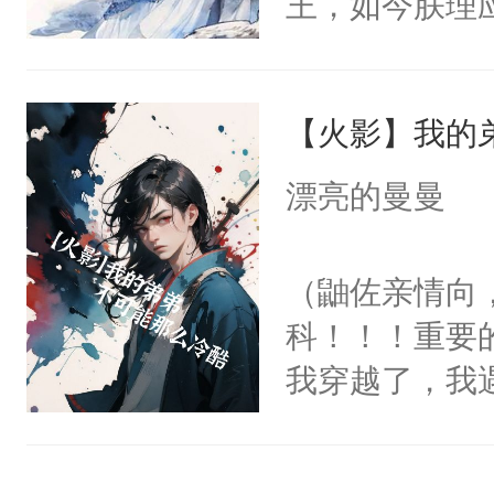
王，如今朕理
朝堂之上风云
于众，文武百
【火影】我的
雍王于灵前即
基，是为齐襄
漂亮的曼曼
经济，与民休
余年。”——
（鼬佐亲情向
宫未有一人，
科！！！重要
记》温馨提示
我穿越了，我
空于春秋战国
里。但是，我
术语和传统文
到我，他不是
剧情流，感情