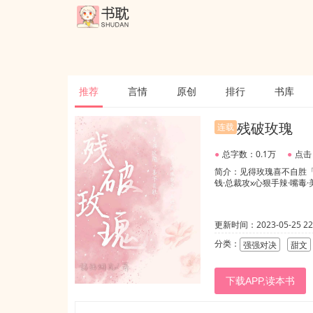
推荐
言情
原创
排行
书库
残破玫瑰
连载
●
总字数：0.1万
●
点击
简介：见得玫瑰喜不自胜
钱·总裁攻x心狠手辣·嘴毒·
更新时间：2023-05-25 22:
分类：
强强对决
甜文
下载APP,读本书