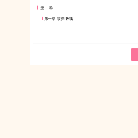
第一卷
第一章. 玫归 玫瑰