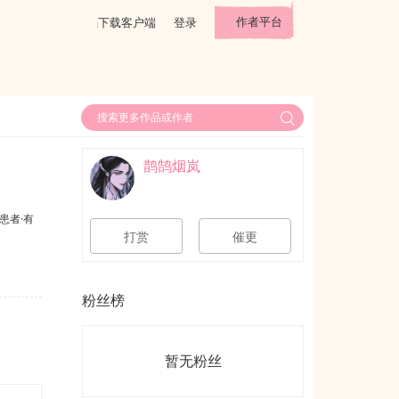
作者平台
下载客户端
登录
鹊鹄烟岚
患者·有
打赏
催更
粉丝榜
暂无粉丝