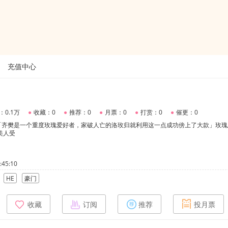
充值中心
：0.1万
●
收藏：0
●
推荐：0
●
月票：0
●
打赏：0
●
催更：0
「齐樊是一个重度玫瑰爱好者，家破人亡的洛玫归就利用这一点成功傍上了大款」玫瑰
美人受
45:10
HE
豪门
收藏
订阅
推荐
投月票