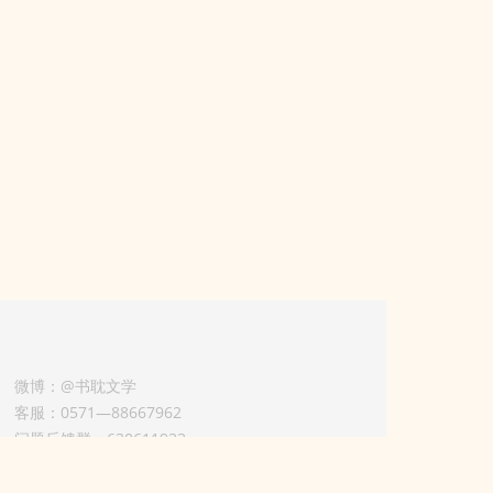
微博：@书耽文学
客服：0571—88667962
问题反馈群：630611933
版权业务联系人-淡风 QQ：
3614922414（加好友请备注合作来意）