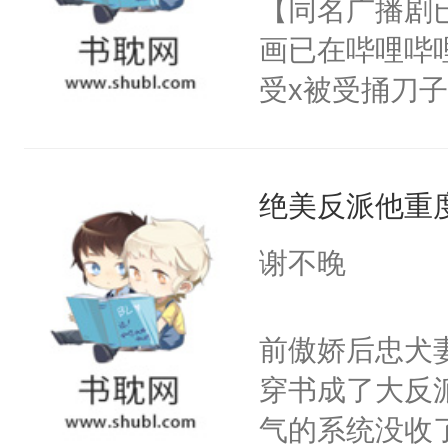
【同名广播剧
卫天还没亮，
为三种性别。
画已在哔哩哔
腰：“陛下，
构与男子相同
受x被受捅刀
不好了！”“那
了一颗红色的
派，他的任务
扣到怀里，安
得不开始在后
一位合适的男
顶替白莲花的
人，最终坐上
绝美反派他重
病，一个个的
小白莲：“嘤嘤
上了还是无动
胡说，我没碰
谢不晚
力跟男主称兄
这是你舅妈，快
间变脸背叛他
不愧是大佬，
前傲娇后忠犬
的恶事他都对
悉，嗷？这不
穿书成了大反
一个权力滔天
可以先看仙帝
气的系统没收