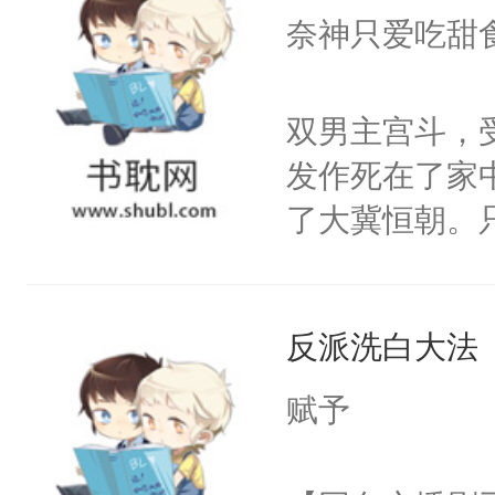
I，他们决定
奈神只爱吃甜
学子，莫之阳
莲花可不止有
双男主宫斗，
点脑袋，看着
发作死在了家
常见问题一：
了大冀恒朝。
教科书版：“
己的世界，并
样。”莫之阳
王名为云胤，
母的微笑：“
反派洗白大法
惜被人暗害，
留看着面前这
绝。主神知晓
赋予
人，突然醒悟
顾云去到大冀
问题二：废后
朝，一个从未