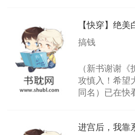
角落，捏着他
尝尝。”当红
【快穿】绝美
来，给老公亲
用力——为你
搞钱
糖专业户，不
（新书谢谢《
攻慎入！希望
同名）已在快
叭！】1V1
统界里面有个
进宫后，我靠
成为所有白莲