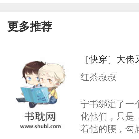
更多推荐
［快穿］大佬
红茶叔叔
宁书绑定了一
化他们，只是
着他的腰，勾