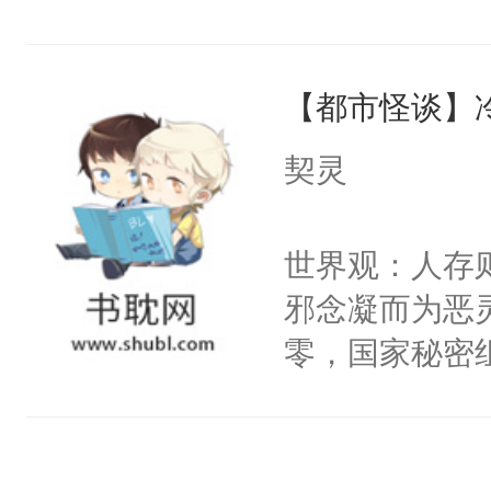
右男主又报复
成了没用的废
个世界了。直
说他可怜，却
他说：【您需
【都市怪谈】
用见人，因为
年，存活下来
言神龙见首不
契灵
再说一遍。】
想见人。没有
世界苟活十年。
名蛇蛇，跟人
世界观：人存
不知道，那小
邪念凝而为恶
头，魔尊墨宴
零，国家秘密
宴：柳折枝你
士，以武力、
飞魄散！第二
界分三性：男
们竟然欺负你
子嗣）。盘龙