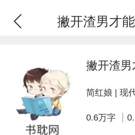
撇开渣男才能
撇开渣男
简红娘 | 
0.6万字
0