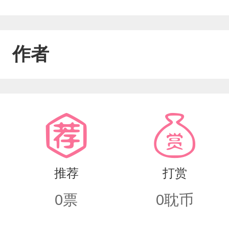
作者
推荐
打赏
0
票
0
耽币