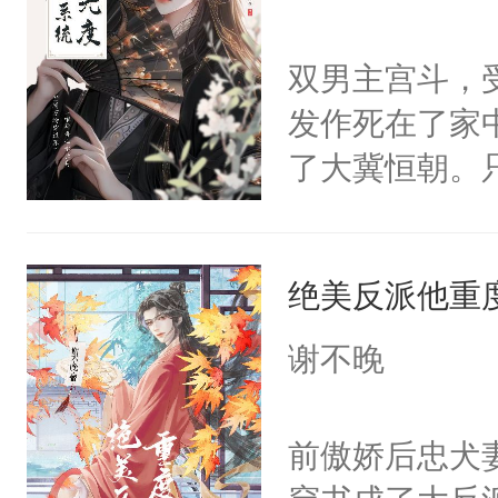
学子，莫之阳
莲花可不止有
双男主宫斗，
点脑袋，看着
发作死在了家
常见问题一：
了大冀恒朝。
教科书版：“
己的世界，并
样。”莫之阳
王名为云胤，
母的微笑：“
绝美反派他重
惜被人暗害，
留看着面前这
绝。主神知晓
谢不晚
人，突然醒悟
顾云去到大冀
问题二：废后
朝，一个从未
前傲娇后忠犬
卫天还没亮，
为三种性别。