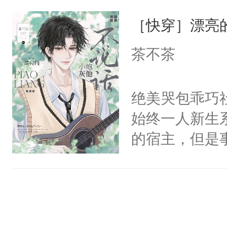
一位合适的男
们竟然欺负你
［快穿］漂亮
病，一个个的
宴：要不你跟
上了还是无动
茶不茶
来……“蛇蛇
力跟男主称兄
好，别人都想
间变脸背叛他
绝美哭包乖巧社
堂魔尊……行
的恶事他都对
始终一人新生
位，当日就抢
一个权力滔天
的宿主，但是
神偏执：不许
右男主又报复
个社恐小哭包
腿，把你锁在
个世界了。直
宿主，元宝只
有人养？还有
他说：【您需
你，打他一巴
种威胁手段没
年，存活下来
右脸欠踹$￥#
他是社恐，墨