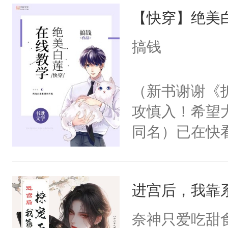
【快穿】绝美
来，给老公亲
用力——为你
搞钱
糖专业户，不
（新书谢谢《
攻慎入！希望
同名）已在快
叭！】1V1
统界里面有个
进宫后，我靠
成为所有白莲
I，他们决定
奈神只爱吃甜