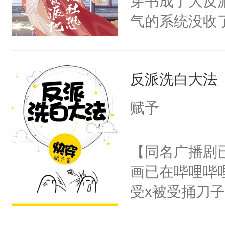
穿书成了大反
腰：“陛下，
构与男子相同
气的系统没收
不好了！”“那
了一颗红色的
成了没用的废
扣到怀里，安
得不开始在后
说他可怜，却
顶替白莲花的
人，最终坐上
反派洗白大法
用见人，因为
小白莲：“嘤嘤
言神龙见首不
胡说，我没碰
赋予
想见人。没有
这是你舅妈，快
名蛇蛇，跟人
不愧是大佬，
【同名广播剧
不知道，那小
悉，嗷？这不
画已在哔哩哔
头，魔尊墨宴
可以先看仙帝
受x被受捅刀
宴：柳折枝你
派，他的任务
飞魄散！第二