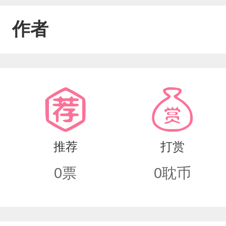
作者
推荐
打赏
0
票
0
耽币