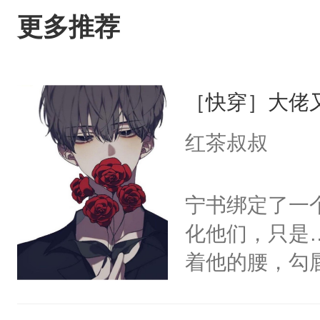
更多推荐
［快穿］大佬
红茶叔叔
宁书绑定了一
化他们，只是
着他的腰，勾
角落，捏着他
尝尝。”当红