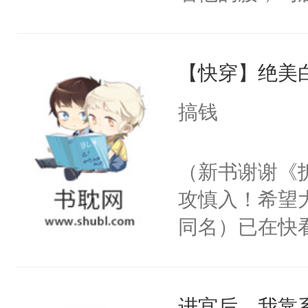
角落，捏着他
尝尝。”当红
【快穿】绝美
来，给老公亲
用力——为你
搞钱
糖专业户，不
（新书谢谢《
攻慎入！希望
同名）已在快
叭！】1V1
统界里面有个
进宫后，我靠