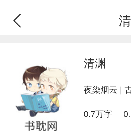
清
清渊
夜染烟云 |
0.7万字
0