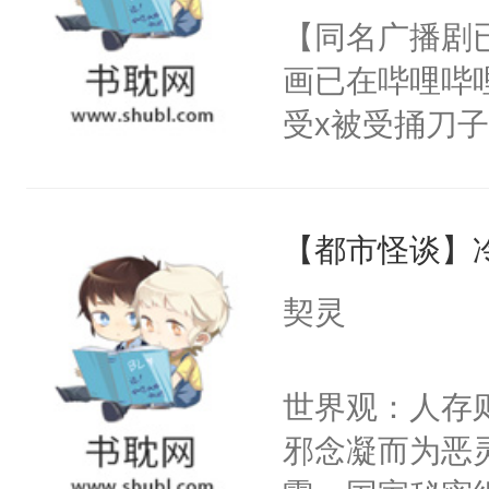
朝，一个从未
【同名广播剧
卫天还没亮，
为三种性别。
画已在哔哩哔
腰：“陛下，
构与男子相同
受x被受捅刀
不好了！”“那
了一颗红色的
派，他的任务
扣到怀里，安
得不开始在后
一位合适的男
顶替白莲花的
人，最终坐上
【都市怪谈】
病，一个个的
小白莲：“嘤嘤
上了还是无动
胡说，我没碰
契灵
力跟男主称兄
这是你舅妈，快
间变脸背叛他
不愧是大佬，
世界观：人存
的恶事他都对
悉，嗷？这不
邪念凝而为恶
一个权力滔天
可以先看仙帝