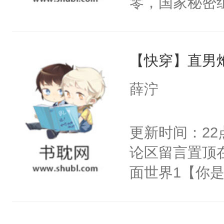
零，国家秘密
右男主又报复
士，以武力、
个世界了。直
界分三性：男
他说：【您需
【快穿】直男
子嗣）。盘龙
年，存活下来
孤独成性，被
薛泞
再说一遍。】
貌美送花郎，
世界苟活十年。
嘴硬心软、宠
更新时间：2
他才发现：他的
论区留言置顶
氓，本体是全
面世界1【你
来想逗逗人类
长大的竹马，
到油盐不进。
抢了你要给竹
本来只想成家