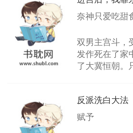
成为所有白莲
I，他们决定
奈神只爱吃甜
学子，莫之阳
莲花可不止有
双男主宫斗，
点脑袋，看着
发作死在了家
常见问题一：
了大冀恒朝。
教科书版：“
己的世界，并
样。”莫之阳
王名为云胤，
母的微笑：“
反派洗白大法
惜被人暗害，
留看着面前这
绝。主神知晓
赋予
人，突然醒悟
顾云去到大冀
问题二：废后