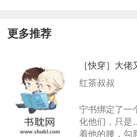
更多推荐
［快穿］大佬
红茶叔叔
宁书绑定了一
化他们，只是
着他的腰，勾