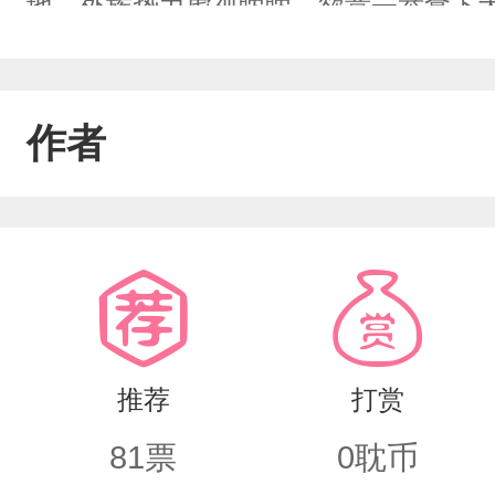
地，外族势力虎视眈眈，欲意一举拿下
位，锋芒毕露。因与右相观念不和，遭
封忠武将军陆昌荣镇守，膝下育有三子
作者
质，次子随女儿下江南，只留幺子陆景
之纷而流离失所。沈清疏与陆景渊相互
把利刃，刺破笼罩在大楚之上的乌云，
推荐
打赏
81
票
0
耽币