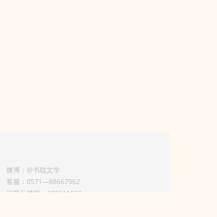
微博：@书耽文学
客服：0571—88667962
问题反馈群：630611933
版权业务联系人-淡风 QQ：
3614922414（加好友请备注合作来意）