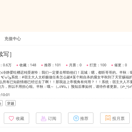
充值中心
续写］
：0.6万
●
收藏：148
●
推荐：101
●
月票：0
●
打赏：100
●
催更：0
攻x冷静爱吐槽迟钝受谢怜：我们一定要去帮助他们！花城：嗯，都听哥哥的。半秋：
界，
什么所有已知剧情都已经过去了啊！！那我这上帝视角有何用？！！系统：宿主大人不
，所以不用担心啦。半秋：哦～（｡ò∀ó｡）预知后事如何，请待作者更新。(ง•̀_•́)
甜甜的恋爱，但是呢却总是谨言慎行，害怕失去，因为以前的她是如此的普通，不过自
10:01
得更加的积极了，也就是说，天官赐福，其实呢，也是他的一个信仰。所以他为什么会
，跟里面的白秋也有一定的关系。啊，那么我就不剧透了，不告诉你了嘻嘻(♡˙︶˙♡
热
穿越
收藏
订阅
推荐
投月票