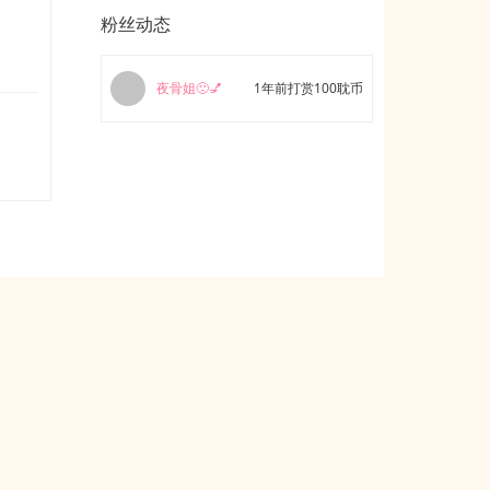
粉丝动态
夜骨姐🙁💅
1年前打赏100耽币