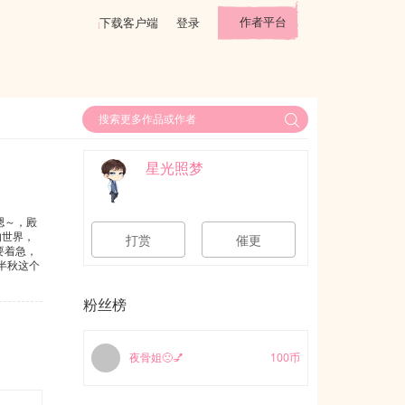
作者平台
下载客户端
登录
星光照梦
嗯～，殿
打赏
催更
要着急，
ง半秋这个
从她看到
穿越到这
粉丝榜
)
夜骨姐🙁💅
100币