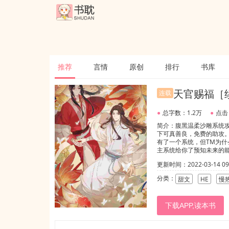
推荐
言情
原创
排行
书库
天官赐福［
连载
●
总字数：1.2万
●
点击
简介：腹黑温柔沙雕系统
下可真善良，免费的助攻。٩('ω')و系统：#宿主大人太积极做任务怎么破#某个刚自杀的腐女半秋到了天官赐福的世
有了一个系统，但TM为
主系统给你了预知未来的能力
人呢其实比较奇怪，喜欢
更新时间：2022-03-14 09:
了天官赐福之后，她也变
个世界，主要也是有原因的
分类：
甜文
HE
慢
下载APP,读本书