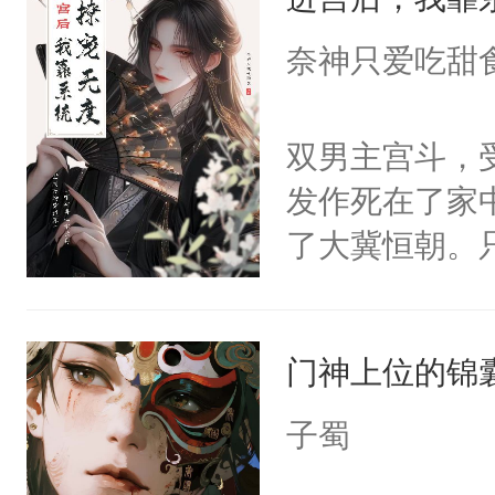
成为所有白莲
I，他们决定
奈神只爱吃甜
学子，莫之阳
莲花可不止有
双男主宫斗，
点脑袋，看着
发作死在了家
常见问题一：
了大冀恒朝。
教科书版：“
己的世界，并
样。”莫之阳
王名为云胤，
母的微笑：“
门神上位的锦
惜被人暗害，
留看着面前这
绝。主神知晓
子蜀
人，突然醒悟
顾云去到大冀
问题二：废后