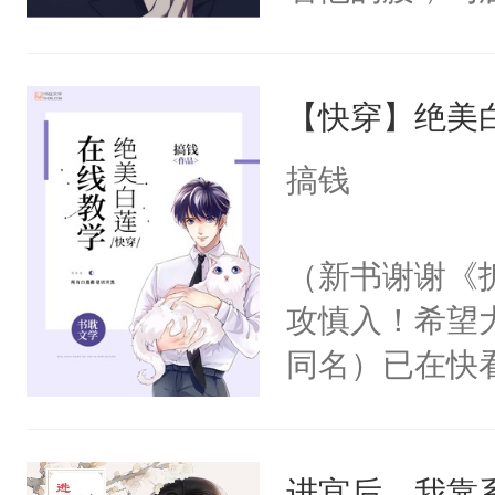
角落，捏着他
尝尝。”当红
【快穿】绝美
来，给老公亲
用力——为你
搞钱
糖专业户，不
（新书谢谢《
攻慎入！希望
同名）已在快
叭！】1V1
统界里面有个
进宫后，我靠