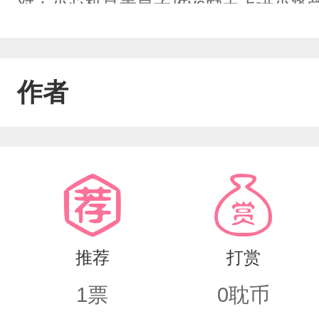
对：小心机良善皇子攻vs励志上进小将
遇，参军入伍，终于勾搭到小受动了心
作者
推荐
打赏
1
票
0
耽币