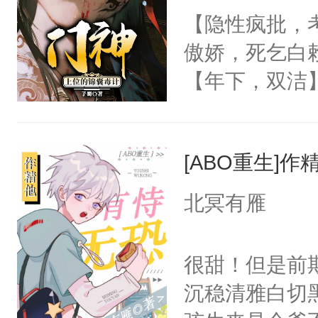
朝，一个从未
【隐性疯批，
卫天还没亮，
为三种性别。
傲娇，死乞白
腰：“陛下，
构与男子相同
【年下，双洁
不好了！”“那
了一颗红色的
渣，梁允没日
扣到怀里，安
得不开始在后
的骨头架子。
顶替白莲花的
人，最终坐上
[ABO重生]
肉复生，和梁
小白莲：“嘤嘤
为大周前朝驸
胡说，我没碰
北冥有雁
被梁允一箭穿
这是你舅妈，快
坠落神界的元
不愧是大佬，
很甜！但是前
冷漠，更是他
悉，嗷？这不
沉稳清雅白切黑
回，他仍记得
可以先看仙帝