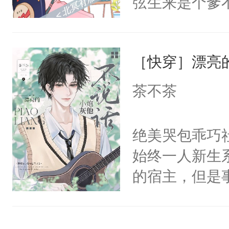
弦生来是个爹
不来师尊一句
揽，也没抱多
人，杀不得，
到某天，江揽
骄纵和死缠烂
［快穿］漂亮
试。”“陆弦，
人。梁允闯祸
懂江揽的意图
茶不茶
命去填。梁允
打这个明天脚
敌，他撒泼打
成功进化为“
绝美哭包乖巧社
马耍赖上位，
干干净净。最
始终一人新生
贴成一对门神
揽，不行咱们
的宿主，但是
别人老婆翻旧
揽：“……”
个社恐小哭包
世旧账。步六
的每一年，江
宿主，元宝只
板二十文一张
还揣了崽儿。