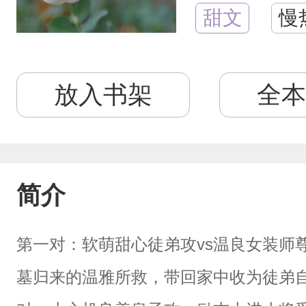
甜文
慢
放入书架
全本
简介
第一对：软萌甜心徒弟攻vs温良女装师
墓归来的温雅所救，带回家中收为徒弟