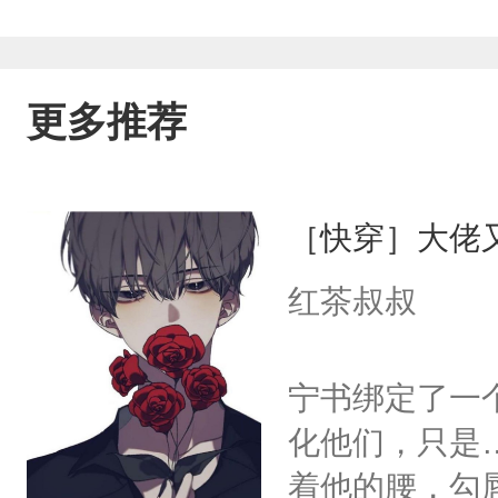
更多推荐
［快穿］大佬
红茶叔叔
宁书绑定了一
化他们，只是
着他的腰，勾