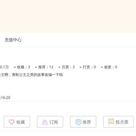
充值中心
0.1万
●
收藏：3
●
推荐：12
●
月票：3
●
打赏：0
●
催更：0
公主啊，青蛙公主之类的故事改编一下啦
16:20
收藏
订阅
推荐
投月票