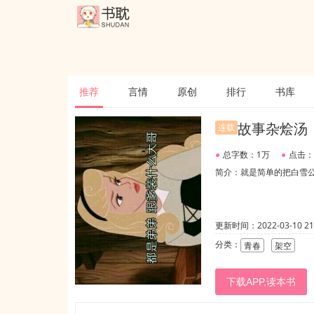
推荐
言情
原创
排行
书库
故事杂烩汤
连载
●
总字数：1万
●
点击：
简介：就是简单的把白雪
更新时间：2022-03-10 21:
分类：
青春
架空
下载APP,读本书