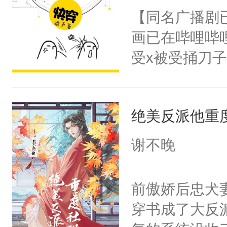
朝，一个从未
【同名广播剧
卫天还没亮，
为三种性别。
画已在哔哩哔
腰：“陛下，
构与男子相同
受x被受捅刀
不好了！”“那
了一颗红色的
派，他的任务
扣到怀里，安
得不开始在后
一位合适的男
顶替白莲花的
人，最终坐上
绝美反派他重
病，一个个的
小白莲：“嘤嘤
上了还是无动
胡说，我没碰
谢不晚
力跟男主称兄
这是你舅妈，快
间变脸背叛他
不愧是大佬，
前傲娇后忠犬
的恶事他都对
悉，嗷？这不
穿书成了大反
一个权力滔天
可以先看仙帝