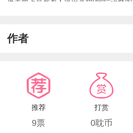
屏表面上是被家人逼迫来甜0学院进修的
查甜O学院的秘密。进入学院，张彩屏
软萌的小绿，理智的小蓝，卷毛的小金
作者
只毒舌A搭挡。刚开始，毒舌A:这大龄
材。后来，毒舌A:这世界怎么会有我这
切齿:我谢谢你肯要我……长相有点丑身
但毒舌攻毒舌A也脱不过真香定律
推荐
打赏
9
票
0
耽币