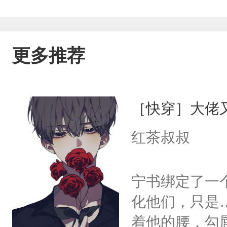
更多推荐
［快穿］大佬
红茶叔叔
宁书绑定了一
化他们，只是
着他的腰，勾