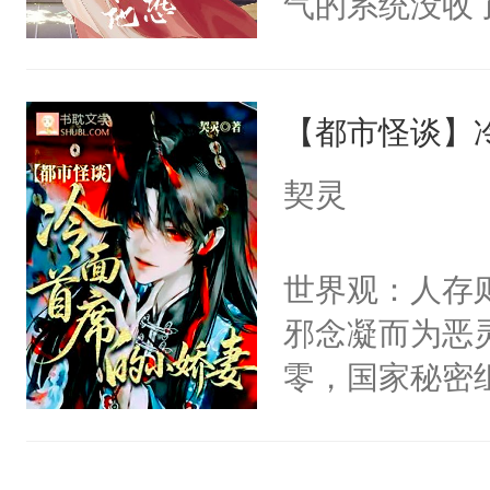
气的系统没收
右男主又报复
成了没用的废
个世界了。直
说他可怜，却
他说：【您需
【都市怪谈】
用见人，因为
年，存活下来
言神龙见首不
契灵
再说一遍。】
想见人。没有
世界苟活十年。
名蛇蛇，跟人
世界观：人存
不知道，那小
邪念凝而为恶
头，魔尊墨宴
零，国家秘密
宴：柳折枝你
士，以武力、
飞魄散！第二
界分三性：男
们竟然欺负你