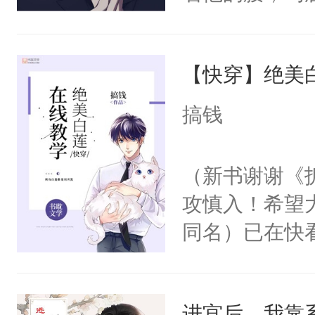
角落，捏着他
尝尝。”当红
【快穿】绝美
来，给老公亲
用力——为你
搞钱
糖专业户，不
（新书谢谢《
攻慎入！希望
同名）已在快
叭！】1V1
统界里面有个
进宫后，我靠