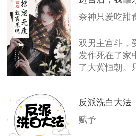
成为所有白莲
I，他们决定
奈神只爱吃甜
学子，莫之阳
莲花可不止有
双男主宫斗，
点脑袋，看着
发作死在了家
常见问题一：
了大冀恒朝。
教科书版：“
己的世界，并
样。”莫之阳
王名为云胤，
母的微笑：“
反派洗白大法
惜被人暗害，
留看着面前这
绝。主神知晓
赋予
人，突然醒悟
顾云去到大冀
问题二：废后