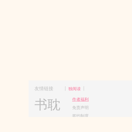
友情链接
独阅读
书耽
作者福利
免责声明
签约制度