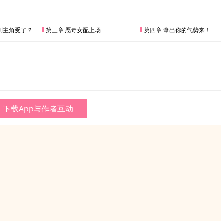
到主角受了？
第三章 恶毒女配上场
第四章 拿出你的气势来！
下载App与作者互动