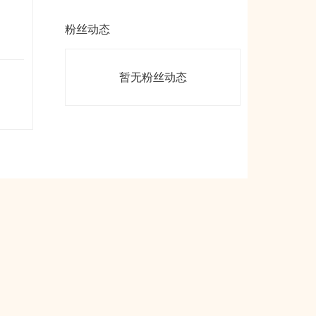
粉丝动态
暂无粉丝动态