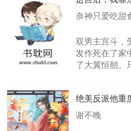
成为所有白莲
I，他们决定
奈神只爱吃甜
学子，莫之阳
莲花可不止有
双男主宫斗，
点脑袋，看着
发作死在了家
常见问题一：
了大冀恒朝。
教科书版：“
己的世界，并
样。”莫之阳
王名为云胤，
母的微笑：“
绝美反派他重
惜被人暗害，
留看着面前这
绝。主神知晓
谢不晚
人，突然醒悟
顾云去到大冀
问题二：废后