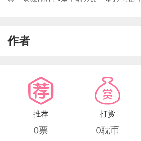
路。系统019：“宿主那么棒，多亿点男
一个世界不近人情的掌权者因他的触碰
接下来的故事敬请期待……
作者
推荐
打赏
0
票
0
耽币