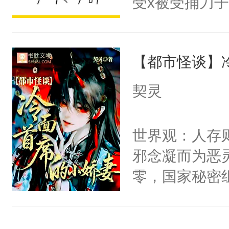
受x被受捅刀
宴：柳折枝你
派，他的任务
飞魄散！第二
一位合适的男
们竟然欺负你
【都市怪谈】
病，一个个的
宴：要不你跟
上了还是无动
契灵
来……“蛇蛇
力跟男主称兄
好，别人都想
间变脸背叛他
世界观：人存
堂魔尊……行
的恶事他都对
邪念凝而为恶
位，当日就抢
一个权力滔天
零，国家秘密
神偏执：不许
右男主又报复
士，以武力、
腿，把你锁在
个世界了。直
界分三性：男
有人养？还有
他说：【您需