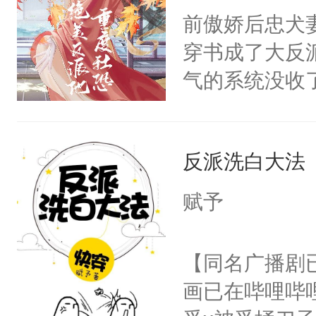
朝，一个从未
前傲娇后忠犬
卫天还没亮，
为三种性别。
穿书成了大反
腰：“陛下，
构与男子相同
气的系统没收
不好了！”“那
了一颗红色的
成了没用的废
扣到怀里，安
得不开始在后
说他可怜，却
顶替白莲花的
人，最终坐上
反派洗白大法
用见人，因为
小白莲：“嘤嘤
言神龙见首不
胡说，我没碰
赋予
想见人。没有
这是你舅妈，快
名蛇蛇，跟人
不愧是大佬，
【同名广播剧
不知道，那小
悉，嗷？这不
画已在哔哩哔
头，魔尊墨宴
可以先看仙帝