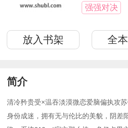
强强对决
放入书架
全本
简介
清冷矜贵受×温吞淡漠微恋爱脑偏执攻
身份成迷，拥有无与伦比的美貌，阴差阳