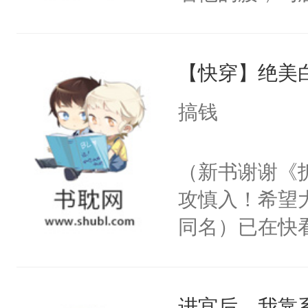
角落，捏着他
尝尝。”当红
【快穿】绝美
来，给老公亲
用力——为你
搞钱
糖专业户，不
（新书谢谢《
攻慎入！希望
同名）已在快
叭！】1V1
统界里面有个
进宫后，我靠