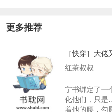
更多推荐
［快穿］大佬
红茶叔叔
宁书绑定了一
化他们，只是
着他的腰，勾