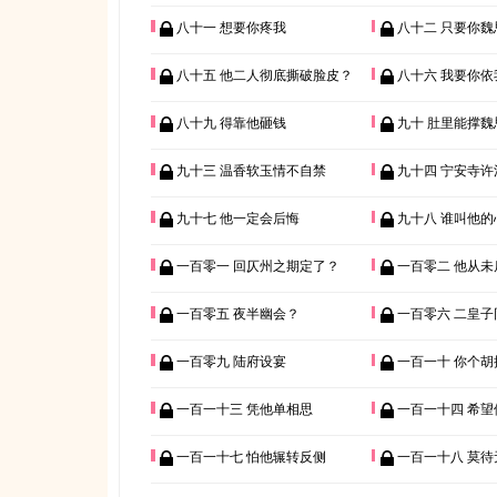
八十一 想要你疼我
八十二 只要你魏
八十五 他二人彻底撕破脸皮？
八十六 我要你依
八十九 得靠他砸钱
九十 肚里能撑魏
九十三 温香软玉情不自禁
九十四 宁安寺许
九十七 他一定会后悔
九十八 谁叫他
一百零一 回仄州之期定了？
一百零二 他从未
一百零五 夜半幽会？
一百零六 二皇子
一百零九 陆府设宴
一百一十 你个胡
一百一十三 凭他单相思
一百一十四 希
一百一十七 怕他辗转反侧
一百一十八 莫