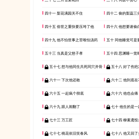
四十一 梨花满园关不住
四十二 偷的梨蕊三
四十五 俗世之重快要压垮了他
四十六 他想要谢偷
四十九 他不怕世事之苦唯怕汤药
五十 同他睡觉可是
五十三 当真是父慈子孝
五十四 思渊睡一觉
五十七 想与他同生共死同穴并骨
五十八 好了伤疤
六十一 下次他还敢
六十二 他到底在
六十五 一起疯个彻底
六十六 他也会痛
六十九 跟人闹翻了
七十 他生的是一
七十三 万工匠
七十四 柳素鸢投
七十七 桃花依旧笑春风
七十八 他又回了