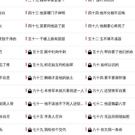
分白
四十三 他算哪门子神明
四十四 他半分都不后悔
白
四十七 莫要同他染了脏
四十八 他都要心疼死了
要脱干净的
五十一 千楼上路有甜甜
五十二 玉不琢不成器
吧
五十五 眼中钉肉中刺
五十六 帮你要了他们的命
忘了疼
五十九 积石如玉列松如翠
六十 如何认识的
不在意
六十三 阙都才是他的故土
六十四 要不要谢怀澈
六十七 本将军本就只看得进一人
六十八 还望将军自重
副美人骨
七十一 他不该放不下死人还惦记活人
七十二 他是魏酃八苦
水自尽
七十五 寻美人尽兴
七十六 无边丝雨细如愁
头
七十九 我给你个交代
八十 你欠我一条命