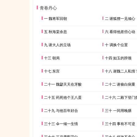
青卷丹心
一 魏将军回朝
二 谢狐狸一见倾心
五 秋海棠余息
六 看得他差些心动
九 谢大人的立场
十 调换个位置
十三 朝局
十四 如玉的脖颈
十七 东宫
十八 谢魏二人私情
二十一 魏酃天天在牙酸
二十二 谢偷白病重
二十五 药死他个王八蛋
二十六 二殿下登门
二十九 与他百年好合
三十 一同用晚膳
三十三 伞一倾一生情
三十四 事有不可逆
三十七 三月雪梨花白
三十八 何故不贪心