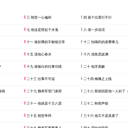
三 朝堂一心偏袒
四 留个位置行不行
七 他这是捞起个水鬼
八 借一步说话
十一 谢折腾的不耐烦日常
十二 怕喝药的谢费事儿
十五 漾他心春水
十六 池鱼思故渊
？
十九 谢偷白的往事功绩
二十 他牙真酸
二十三 往事不可追
二十四 梅珮之上线
探病
二十七 魏将军登门谢府
二十八 那就招惹他一人好了（表白
三十一 他就是个王八蛋
三十二 秋雨声烦
三十五 朝堂争辩
三十六 他又不是真废了
三十九 魏将军要娶妻？
四十 莲叶何田田