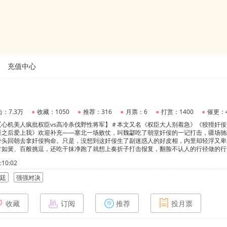
充值中心
：7.3万
●
收藏：1050
●
推荐：316
●
月票：6
●
打赏：1400
●
催更：
【心机美人疯批权臣vs高冷杀伐野性将军】＃本文又名《权臣大人别着急》《狡猾奸佞
折之后爱上我》欢迎补充——塞北一场败仗，叫魏酃吃了朝堂奸佞的一记打击，疆场驰
骨头回朝去拿奸佞狗命。只是，没想到这奸佞生了副迷惑人的好皮相，内里却轻浮又卑
舌如簧、百般挑逗，还吃干抹净跑了就想上奏折子打击报复，翻脸不认人的行径做的行
浑身解数揭开谢偷白皮相下的秘密，再也没说要谢偷白的命，他想要谢偷白，想吃他一
10:02
：“打击你个灯笼，老子要你的命。”谢偷白：“你要我的命，我绝你子孙，生命不止打
我个一辈子，不然我一定要你狗命。”谢偷白：“那不好意思，今天晚上就打算跑路，后
廷
强强对决
白，老子只要你，回来！”【注意】：◆主cp：谢偷白/魏酃◆感情线不虐，背景虐，偏
成长◆欢迎催更，欢迎发言，欢迎讨论，感谢！
收藏
订阅
推荐
投月票