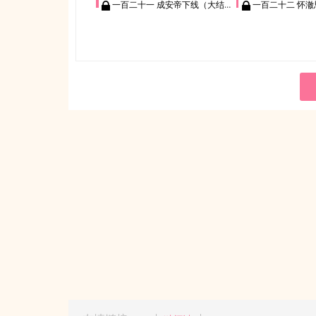
一百二十一 成安帝下线（大结局中）
一百二十二 怀澈思