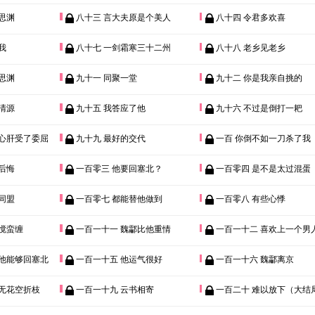
思渊
八十三 言大夫原是个美人
八十四 令君多欢喜
我
八十七 一剑霜寒三十二州
八十八 老乡见老乡
思渊
九十一 同聚一堂
九十二 你是我亲自挑的
清源
九十五 我答应了他
九十六 不过是倒打一耙
的心肝受了委屈
九十九 最好的交代
一百 你倒不如一刀杀了我
后悔
一百零三 他要回塞北？
一百零四 是不是太过混蛋
同盟
一百零七 都能替他做到
一百零八 有些心悸
搅蛮缠
一百一十一 魏酃比他重情
一百一十二 喜欢上一个男
望他能够回塞北
一百一十五 他运气很好
一百一十六 魏酃离京
待无花空折枝
一百一十九 云书相寄
一百二十 难以放下（大结