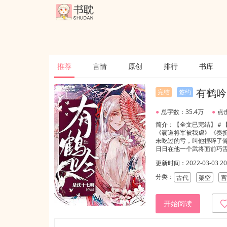
推荐
言情
原创
排行
书库
有鹤吟
完结
签约
●
总字数：35.4万
●
点击
简介：【全文已完结】＃
《霸道将军被我虐》《奏
未吃过的亏，叫他捏碎了
日日在他一个武将面前巧
但魏酃偏偏不认，他使尽
更新时间：2022-03-03 20:
击报复。【小剧场】：魏酃
歇。”魏酃：“你最好报复
分类：
古代
架空
宫
期。”魏酃：“你妈的谢偷
洁不狗血。◆攻受前期偏
开始阅读