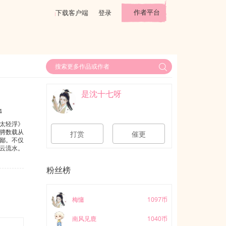
作者平台
下载客户端
登录
是沈十七呀
4
太轻浮》
骋数载从
打赏
催更
鄙。不仅
云流水。
辈子的打
击不
粉丝榜
会无
正剧，双
梅慵
1097币
南风见鹿
1040币