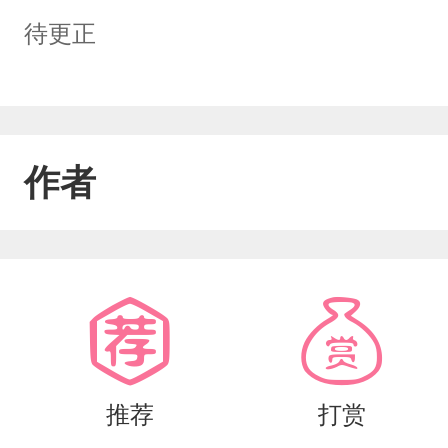
待更正
作者
推荐
打赏