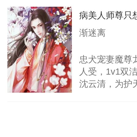
国人是人，外
点头：“你自
病美人师尊只
——于追醒来
谁！”反正有
来个嗷嗷待哺
渐迷离
打工的！小世
容易过完了这
码，泪水还没
了，没想到眼
忠犬宠妻魔尊
了！尼玛！到
个瑟瑟叔音的
人受，1v1
的穿越菜单上
沈云清，为护
为什么我的老
封印，昔日爱
阿托斯：“该给
自己知道，他
的，拿好我们
其是纯金色的
儿。”邪神：“
的逆鳞，决战