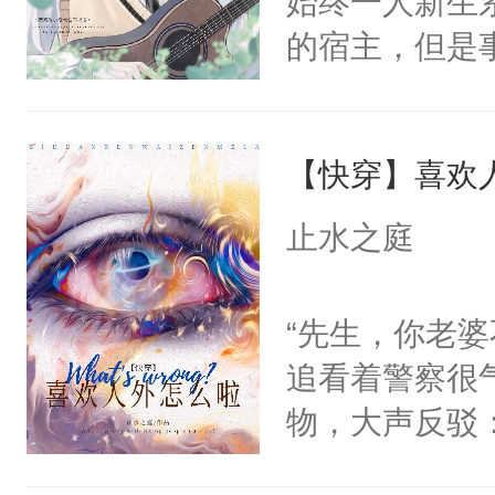
始终一人新生
腰：“陛下，
构与男子相同
的宿主，但是
不好了！”“那
了一颗红色的
个社恐小哭包
扣到怀里，安
得不开始在后
宿主，元宝只
顶替白莲花的
人，最终坐上
【快穿】喜欢
你，打他一巴
小白莲：“嘤嘤
右脸欠踹$￥#
胡说，我没碰
止水之庭
白嫩嫩一看就
这是你舅妈，快
前，抬手摸了
不愧是大佬，
“先生，你老婆
句：“魂淡！”元
悉，嗷？这不
追看着警察很
血：可爱，想
可以先看仙帝
物，大声反驳
阴恻恻的看着
点！”不过是
招惹我的，你