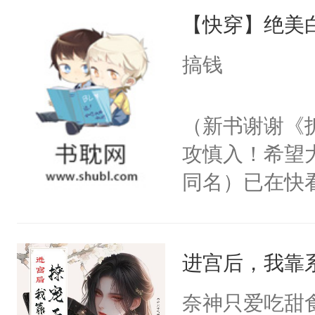
【快穿】绝美
来，给老公亲
用力——为你
搞钱
糖专业户，不
（新书谢谢《
攻慎入！希望
同名）已在快
叭！】1V1
统界里面有个
进宫后，我靠
成为所有白莲
I，他们决定
奈神只爱吃甜