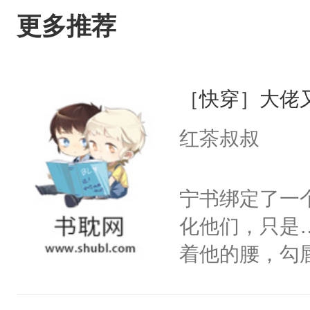
更多推荐
［快穿］大佬
红茶叔叔
宁书绑定了一
化他们，只是
着他的腰，勾
角落，捏着他
尝尝。”当红