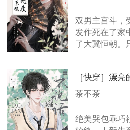
学子，莫之阳
莲花可不止有
双男主宫斗，
点脑袋，看着
发作死在了家
常见问题一：
了大冀恒朝。
教科书版：“
己的世界，并
样。”莫之阳
王名为云胤，
母的微笑：“
［快穿］漂亮
惜被人暗害，
留看着面前这
绝。主神知晓
茶不茶
人，突然醒悟
顾云去到大冀
问题二：废后
朝，一个从未
绝美哭包乖巧社
卫天还没亮，
为三种性别。