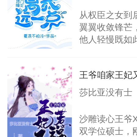
眸，眼眶湿润
从权臣之女到
一定给你一个
翼翼收敛锋芒
了她一下，“
他人轻慢既如
局。”
上，好像越发
王爷咱家王妃
莎比亚没有士
沙雕读心王爷
双学位硕士，