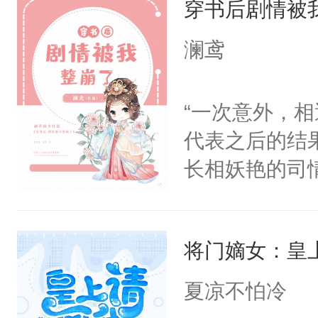
穿书后剧情被
重生开挂把自
搭伙过日子。
澜鸢
围大体上是和
正经宫斗选手
“一次意外，
代表之后的结
长相妖艳的司
斐尘＊漫骂，
意而为，得知
将门嫡女：皇
宜，在经历各
却因龙契的存
夏凉不怕冷
派，从而改变