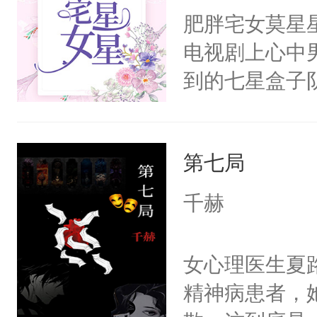
肥胖宅女莫星
电视剧上心中
到的七星盒子
全侯之女武流
魄打碎，意外
第七局
重生，莫星星
体，在莫星星
千赫
武流苏父兄皆
流苏容貌冠绝
女心理医生夏
宫宴上见到三
精神病患者，
竭虑，但异域