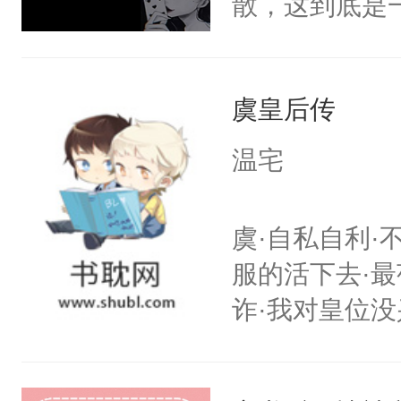
散，这到底是
宴包裹里，有
否能找到答案
正妃位置。武
期待。女强男
武流苏势要查
虞皇后传
忙，武流苏帮
温宅
经起伏，在成
手。但武流苏
虞·自私自利·
炆对自己始终
服的活下去·最
最后关头帮赵
诈·我对皇位没
其实是工具人
姐怎么办？当