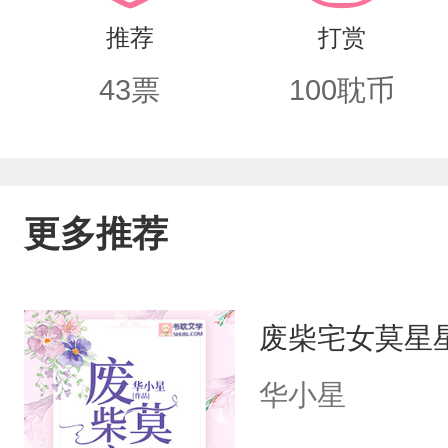
扬的三皇女元赤却在她二十九岁那年勾
推荐
打赏
转战况，却落得个战死沙场，死无全尸
43
票
100
耽币
竟不顾家国之危；史官皆惋惜她这一生
光，半生凄凉，一枚小小的兔子玉雕竟
姓都道她是在二十九岁那年被妖魔所迷
更多推荐
导致她后生凄凉的男人——颜碧衣。ps
废柴宅女莫星
华小星