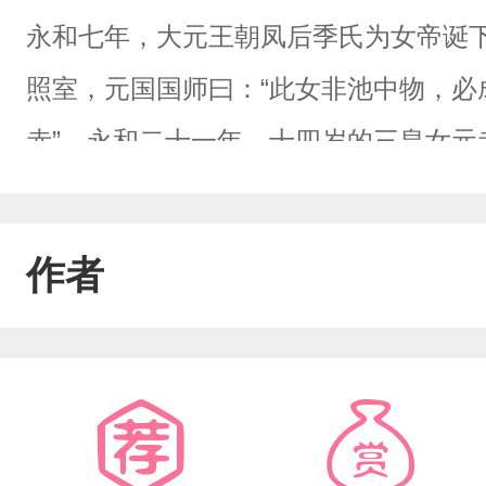
永和七年，大元王朝凤后季氏为女帝诞
照室，元国国师曰：“此女非池中物，必
赤”。永和二十一年，十四岁的三皇女元
我欲往兮如天难。上通帝座二气之呼吸，
唱，并冠与“多情皇女”的称号。永和二
作者
建奇功，杀敌万千，被女帝赋予“圣元”
明君。永和二十四年，原女帝被刺身亡
赤一句“传位传长不传幼。”堵住了悠悠
披挂上阵，厮杀战场。众人夸之“明事理