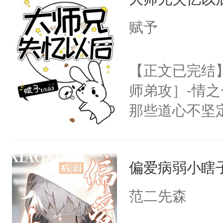
病，一个个的
宴：要不你跟
上了还是无动
赋予
来……“蛇蛇
力跟男主称兄
好，别人都想
间变脸背叛他
【正文已完结
堂魔尊……行
的恶事他都对
师弟攻］-情
位，当日就抢
一个权力滔天
那些道心不坚
神偏执：不许
右男主又报复
到了师弟，无
腿，把你锁在
个世界了。直
甚至为此一念
有人养？还有
他说：【您需
偏爱病弱小瞎
妄。当他看到
种威胁手段没
年，存活下来
白，这一切终
他是社恐，墨
范二先森
再说一遍。】
头。而宗门也
哄：祖宗，求
世界苟活十年。