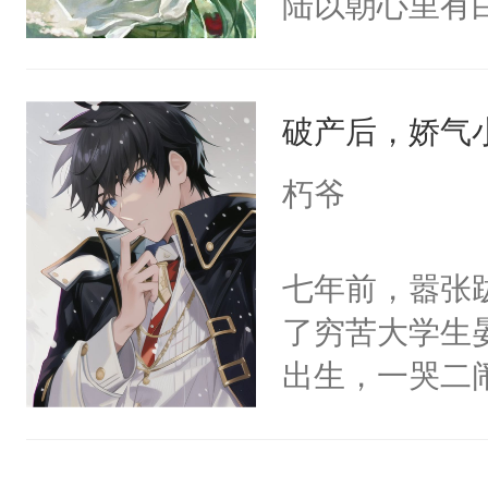
陆以朝心里有
静。这一世，
星。强迫也好
只是师兄。-
们人前恩爱甜
情不比受少，
破产后，娇气
情，他以为，
才任由受自毁。
夜祁砚清缩在
中有穿越者！
朽爷
乐。”陆以朝
不要吵架，友好
了。”祁砚清
七年前，嚣张
死。”.祁砚
了穷苦大学生
什么不能是他
出生，一哭二
次死都不想输
段，最终赶跑
绑在同一根绳
的正牌男朋友
谁？”“楚星你