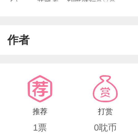
了）――文笔差，别喷就行⊙▽⊙
作者
推荐
打赏
1
票
0
耽币