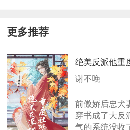
更多推荐
绝美反派他重
谢不晚
前傲娇后忠犬
穿书成了大反
气的系统没收