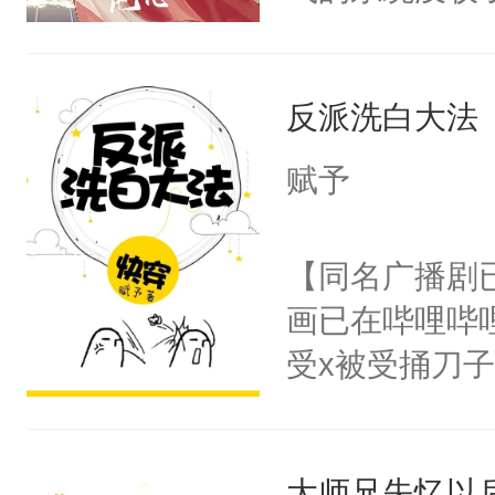
成了没用的废
说他可怜，却
反派洗白大法
用见人，因为
言神龙见首不
赋予
想见人。没有
名蛇蛇，跟人
【同名广播剧
不知道，那小
画已在哔哩哔
头，魔尊墨宴
受x被受捅刀
宴：柳折枝你
派，他的任务
飞魄散！第二
一位合适的男
们竟然欺负你
大师兄失忆以