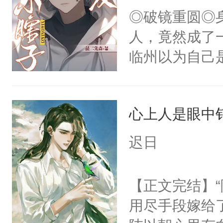
子，门下所有
不出去啊……1
◎破镜重圆◎
杀了同为魔道
人，竟然成了
绝于师门前。
临州以为自己
了当年。回到
到这个小瞎子
个宗门成为正
不得自己去死
道吗？大师兄
心上人是眼中钉
二师兄了。乙
迟日
忘记了对二师
此便再好不过
【正文完结】
会给大师兄回
用尽手段嫁给了
现言烬就站在