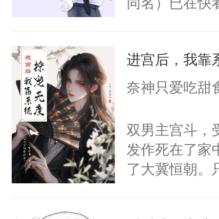
同名）已在快
叭！】1V1
统界里面有个
进宫后，我靠
成为所有白莲
I，他们决定
奈神只爱吃甜
学子，莫之阳
莲花可不止有
双男主宫斗，
点脑袋，看着
发作死在了家
常见问题一：
了大冀恒朝。
教科书版：“
己的世界，并
样。”莫之阳
王名为云胤，
母的微笑：“