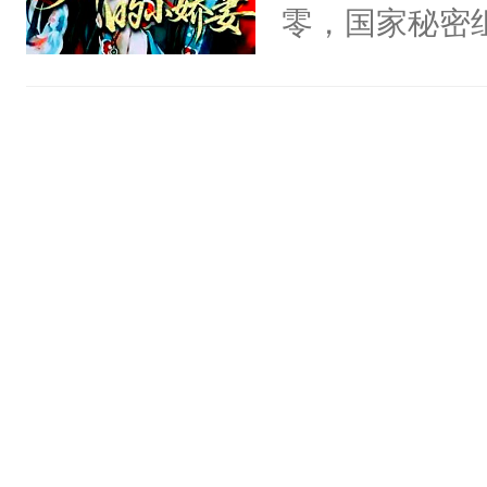
头，魔尊墨宴
零，国家秘密
宴：柳折枝你
士，以武力、
飞魄散！第二
界分三性：男
们竟然欺负你
子嗣）。盘龙
宴：要不你跟
孤独成性，被
来……“蛇蛇
貌美送花郎，
好，别人都想
嘴硬心软、宠
堂魔尊……行
他才发现：他的
位，当日就抢
氓，本体是全
神偏执：不许
来想逗逗人类
腿，把你锁在
到油盐不进。
有人养？还有