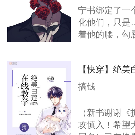
宁书绑定了一
化他们，只是
着他的腰，勾
角落，捏着他
尝尝。”当红
【快穿】绝美
来，给老公亲
用力——为你
搞钱
糖专业户，不
（新书谢谢《
攻慎入！希望