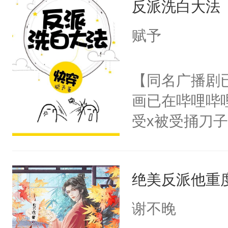
反派洗白大法
惜被人暗害，
留看着面前这
绝。主神知晓
赋予
人，突然醒悟
顾云去到大冀
问题二：废后
朝，一个从未
【同名广播剧
卫天还没亮，
为三种性别。
画已在哔哩哔
腰：“陛下，
构与男子相同
受x被受捅刀
不好了！”“那
了一颗红色的
派，他的任务
扣到怀里，安
得不开始在后
一位合适的男
顶替白莲花的
人，最终坐上
绝美反派他重
病，一个个的
小白莲：“嘤嘤
上了还是无动
胡说，我没碰
谢不晚
力跟男主称兄
这是你舅妈，快