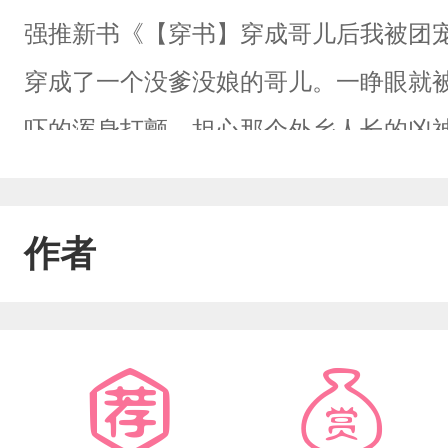
强推新书《【穿书】穿成哥儿后我被团
穿成了一个没爹没娘的哥儿。一睁眼就
吓的浑身打颤，担心那个外乡人长的凶
那一刻，发现那外乡人竟然帅的一塌糊
过冷傲，一点都不知道什么叫体贴，总
作者
屈的抱脚哭泣……最初：小白：“糙米好难
呜，厕所好可怕，我不敢上……”贺秦：“
这个糙米……”贺秦：“乖，零一去买精
白：“这个厕所好可怕，我不敢上……”