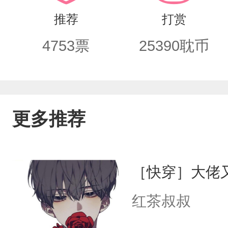
的。”艾玛，真香……1v1/双洁/种田/
推荐
打赏
娇少爷受受有系统金手指，但开局没有
4753
票
25390
耽币
排雷：受很娇气，前期不适合环境很爱
谢。）
更多推荐
［快穿］大佬
红茶叔叔