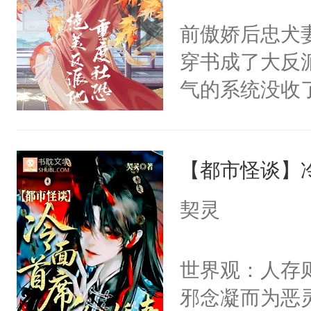
间变脸背叛他
不愧是大佬，
前傲娇后忠犬
的恶事他都对
悉，嗷？这不
穿书成了大反
一个权力滔天
可以先看仙帝
气的系统没收
右男主又报复
成了没用的废
个世界了。直
说他可怜，却
他说：【您需
【都市怪谈】
用见人，因为
年，存活下来
言神龙见首不
契灵
再说一遍。】
想见人。没有
世界苟活十年。
名蛇蛇，跟人
世界观：人存
不知道，那小
邪念凝而为恶