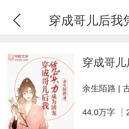
穿成哥儿后我
穿成哥儿
余生陌路 |
44.0万字