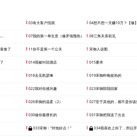
03有大客户找我
04想不想一天赚10万？【修
……
07我的第一单生意（修罗场预热）
08三角关系初见
被蚕食了
11你不是第一个公关
宋御人设图
走了
014我被叫回酒店
015要求
018去见凯瑟琳
019宋御昨晚挺热的
022我对你感兴趣
023宋御陪我回家
026宋御的温柔（2）
027至于其他的，都不是你该
030做你最擅长的
031宋御把我送了出去
033宋御：“对他好点！”
034我喜欢上你了，所以开除