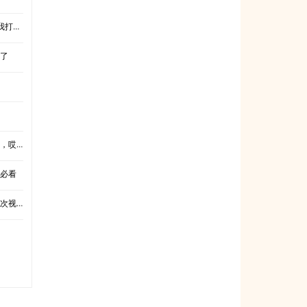
一巴掌
你了
羞耻了）
容必看
次视频