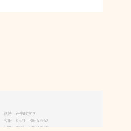
微博：@书耽文学
客服：0571—88667962
问题反馈群：630611933