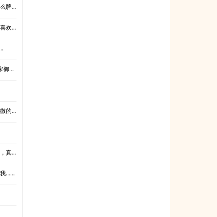
脾气？
喜欢我
.
的过去
....
....
我……