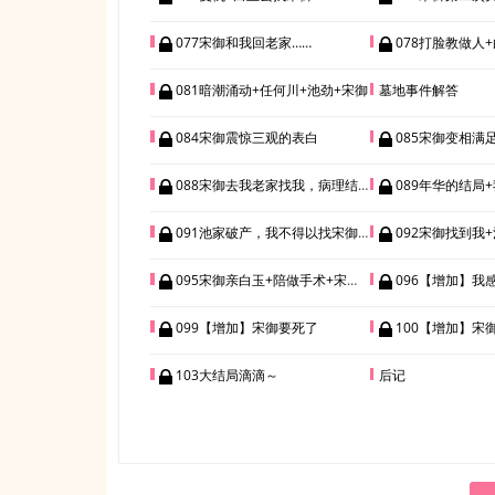
077宋御和我回老家……
078打脸教做人+
081暗潮涌动+任何川+池劲+宋御
墓地事件解答
084宋御震惊三观的表白
085宋御变相满
088宋御去我老家找我，病理结果是胃癌
089年华的结局+我
091池家破产，我不得以找宋御。
092宋御找到我+池
095宋御亲白玉+陪做手术+宋御视角（已修）
096【增加】我感觉
099【增加】宋御要死了
100【增加】宋
103大结局滴滴～
后记