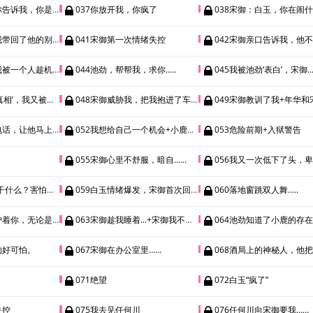
是不是有那么一点点喜欢我？
037你放开我，你疯了
038宋御：白玉，你在闹什么
我带回了他的别墅
041宋御第一次情绪失控
042宋御亲口告诉我，他不
一个人趁机....
044池劲，帮帮我，求你.....
045我被池劲‘表白’，宋御....
又被宋御捉回去了...
048宋御威胁我，把我抱进了车里.....
049宋御教训了我+年华和宋御
话，让他马上过来。
052我想给自己一个机会+小鹿的过去
053危险前期+入狱警告
055宋御心里不舒服，暗自......
056我又一次低下了头，卑微的讨好
什么？害怕我？”
059白玉情绪爆发，宋御首次回应白玉的感情
060落地窗跳双人舞.....
无论是生是死.....
063宋御趁我睡着...+宋御我不喜欢你了
064池劲知道了小鹿的存在，真相前期
的好可怕。
067宋御在办公室里……
068酒局上的神秘人，他把
071绝望
072白玉“疯了”
失控
075我去见任何川
076任何川向宋御要我……