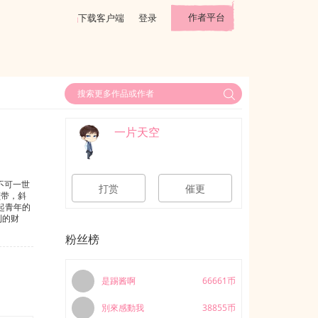
作者平台
下载客户端
登录
一片天空
不可一世
打赏
催更
领带，斜
起青年的
到的财
不受控的
粉丝榜
“胃疼去
。”“好
，一地殷
念念的人
是踢酱啊
66661币
白玉嘴角
者三观，
別來感動我
38855币