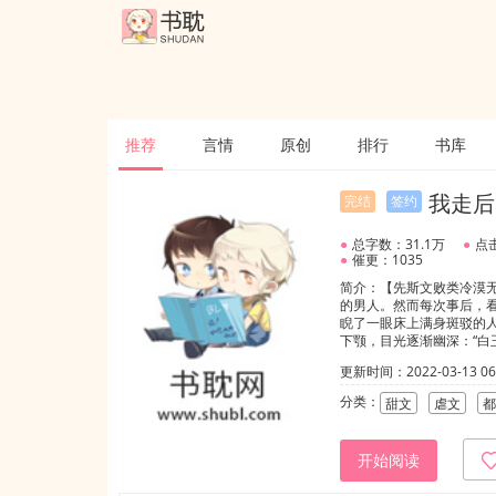
推荐
言情
原创
排行
书库
我走后
完结
签约
●
总字数：31.1万
●
点
●
催更：1035
简介：【先斯文败类冷漠
的男人。然而每次事后，看着
睨了一眼床上满身斑驳的人
下颚，目光逐渐幽深：“
富。”说罢男人狠狠甩开
更新时间：2022-03-13 06:
落到床单上，打湿出一大片
医院，你打给我干什么？”
分类：
甜文
虐文
都
的，年年。”嘟————
红.....……那一夜，
儿正喝着死对头亲手喂的粥
开始阅读
扬起温和的笑，淡淡道：“
作者脑洞文笔有限，只为