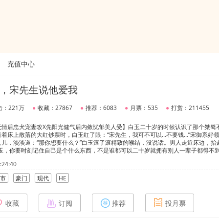
充值中心
，宋先生说他爱我
击：221万
●
收藏：27867
●
推荐：6083
●
月票：535
●
打赏：211455
无情后忠犬宠妻攻X先阳光健气后内敛忧郁美人受】白玉二十岁的时候认识了那个桀骜
床上散落的大红钞票时，白玉红了眼：“宋先生，我可不可以...不要钱...”宋御系好
儿，淡淡道：“那你想要什么？”白玉滚了滚精致的喉结，没说话。男人走近床边，抬
白玉，你要时刻记住自己是个什么东西，不是谁都可以二十岁就拥有别人一辈子都得不
手，转身离开了房间。看着那人冷漠决然的背影，白玉缓缓低下了头，大颗大颗的泪水
24:40
阴影。……夜晚，白玉倒在地上，捂着疼痛的胃给宋御打电话：“宋先生，我胃好痛...”
就在白玉还想说什么的时候，电话里响起了另一个人的声音：“阿御，我好困，不要聊了
市
豪门
现代
HE
白玉愣愣看着电话，胃里一股股向上翻涌着咸腥的液体，终于忍不住哇的一声吐了出来
白玉彻底消失在了宋御的生活中。半年后的抗癌中心，宋御疯了似的冲进病房，看着自己心心
，二人说说笑笑，心头揪揪着疼。“玉儿，我错了，跟我回去吧，求求你别不要我。”
收藏
订阅
推荐
投月票
宋先生，你的玉儿早就死在半年前的夜里了。”《全程高能火葬场，本文三观不代表作
写着开心，谢绝指点江山》本文停车场：微博一片天空空空