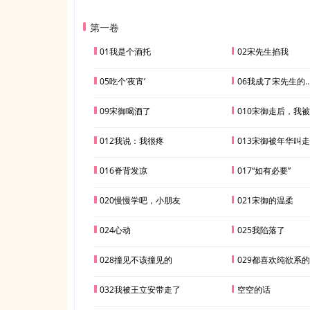
第一卷
01我是个酒托
02宋先生掐我
05吃个‘夜宵’
06我成了宋先生的
09宋御喝酒了
010宋御走后，我
012我说：我很疼
013宋御被年华叫
016脊背发凉
017“如有必要”
020慢慢学吧，小朋友
021宋御的温柔
024心动
025我陷落了
028撞见不该撞见的
029都喜欢纯欲系的
032我被王立安带走了
空空的话