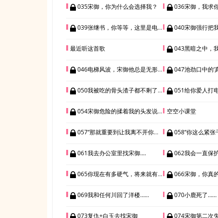
035宋御，你为什么会选择我？
036宋御，我求你告诉我，你
039张继书，你等等，这里是电梯
040宋御强行把
最近听这首歌
043黑暗之中，我被
046电梯风波，宋御他总是无形间撩拨我的心
047池劲口中的‘真相’，我
050我被吃的骨头渣子都不剩了+孤零零去医院做手术
051给你爱人打电
054宋御危险的揉着我的头发说：乖，玉儿真乖。
空空小课堂
057“那就重要到让我离不开你，永远都需要你。”
058“你这么紧张干
061我去办公室里找宋御....
062我会一直保护着你，
065你现在有多硬气，将来就有多惨
066宋御，你真
069我和任何川回了洋楼……
070小鹿死了……
073复仇+白玉去找宋御
074宋御第二次