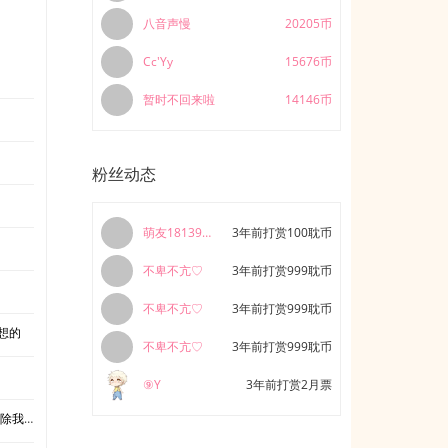
八音声慢
20205币
Cc'Yy
15676币
】
暂时不回来啦
14146币
粉丝动态
萌友181393228729
3年前打赏100耽币
不卑不亢♡
3年前打赏999耽币
不卑不亢♡
3年前打赏999耽币
想的
不卑不亢♡
3年前打赏999耽币
⑨Y
3年前打赏2月票
我吧。