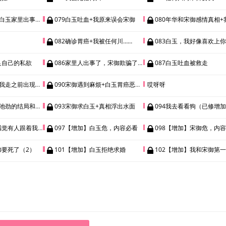
白玉家里出事端倪
079白玉吐血+我原来误会宋御
080年华和宋御感情真相+我打了宋御
082确诊胃癌+我被任何川……
083白玉，我好像喜欢上
足自己的私欲
086家里人出事了，宋御欺骗了白玉
087白玉吐血被救走
走之前出现了意外
090宋御遇到麻烦+白玉胃癌恶化（已修）
哎呀呀
劲的结局和惊人真相
093宋御求白玉+真相浮出水面
094我去看看狗（已修增加，哎呀裸稿太
有人跟着我+宋御视角
097【增加】白玉危，内容必看
098【增加】宋御危，内
御要死了（2）
101【增加】白玉拒绝求婚
102【增加】我和宋御第一