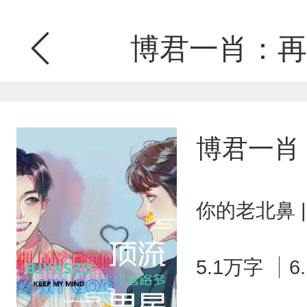
博君一肖：再
博君一肖
你的老北鼻 
5.1万字
6