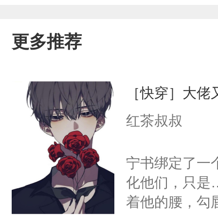
更多推荐
［快穿］大佬
红茶叔叔
宁书绑定了一
化他们，只是
着他的腰，勾