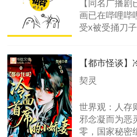
【同名广播剧
卫天还没亮，
为三种性别。
画已在哔哩哔
腰：“陛下，
构与男子相同
受x被受捅刀
不好了！”“那
了一颗红色的
派，他的任务
扣到怀里，安
得不开始在后
一位合适的男
顶替白莲花的
人，最终坐上
【都市怪谈】
病，一个个的
小白莲：“嘤嘤
上了还是无动
胡说，我没碰
契灵
力跟男主称兄
这是你舅妈，快
间变脸背叛他
不愧是大佬，
世界观：人存
的恶事他都对
悉，嗷？这不
邪念凝而为恶
一个权力滔天
可以先看仙帝
零，国家秘密