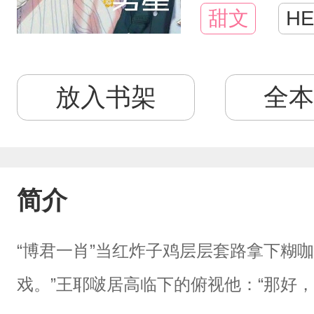
甜文
HE
放入书架
全本
简介
“博君一肖”当红炸子鸡层层套路拿下糊咖
戏。”王耶啵居高临下的俯视他：“那好