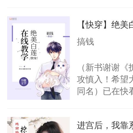
角落，捏着他
尝尝。”当红
【快穿】绝美
来，给老公亲
用力——为你
搞钱
糖专业户，不
（新书谢谢《
攻慎入！希望
同名）已在快
叭！】1V1
统界里面有个
进宫后，我靠
成为所有白莲