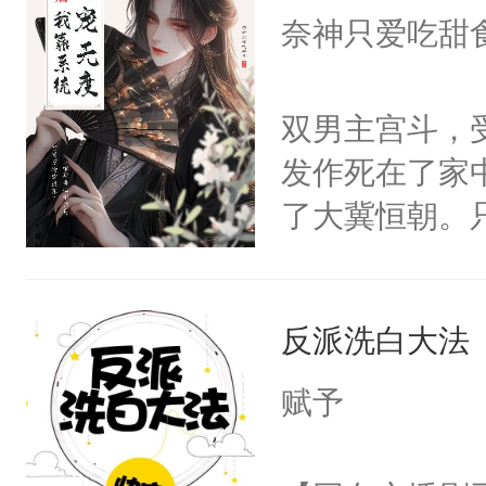
I，他们决定
奈神只爱吃甜
学子，莫之阳
莲花可不止有
双男主宫斗，
点脑袋，看着
发作死在了家
常见问题一：
了大冀恒朝。
教科书版：“
己的世界，并
样。”莫之阳
王名为云胤，
母的微笑：“
反派洗白大法
惜被人暗害，
留看着面前这
绝。主神知晓
赋予
人，突然醒悟
顾云去到大冀
问题二：废后
朝，一个从未