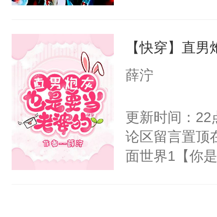
右男主又报复
士，以武力、
个世界了。直
界分三性：男
他说：【您需
【快穿】直男
子嗣）。盘龙
年，存活下来
孤独成性，被
薛泞
再说一遍。】
貌美送花郎，
世界苟活十年。
嘴硬心软、宠
更新时间：2
他才发现：他的
论区留言置顶
氓，本体是全
面世界1【你
来想逗逗人类
长大的竹马，
到油盐不进。
抢了你要给竹
本来只想成家
入住你家，愤