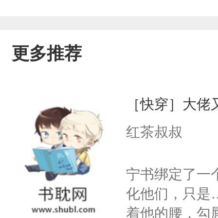
更多推荐
［快穿］大佬
红茶叔叔
宁书绑定了一
化他们，只是
着他的腰，勾