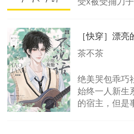
受x被受捅刀
宴：柳折枝你
派，他的任务
飞魄散！第二
一位合适的男
们竟然欺负你
［快穿］漂亮
病，一个个的
宴：要不你跟
上了还是无动
茶不茶
来……“蛇蛇
力跟男主称兄
好，别人都想
间变脸背叛他
绝美哭包乖巧社
堂魔尊……行
的恶事他都对
始终一人新生
位，当日就抢
一个权力滔天
的宿主，但是
神偏执：不许
右男主又报复
个社恐小哭包
腿，把你锁在
个世界了。直
宿主，元宝只
有人养？还有
他说：【您需