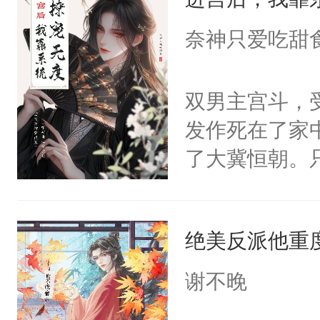
成为所有白莲
I，他们决定
奈神只爱吃甜
学子，莫之阳
莲花可不止有
双男主宫斗，
点脑袋，看着
发作死在了家
常见问题一：
了大冀恒朝。
教科书版：“
己的世界，并
样。”莫之阳
王名为云胤，
母的微笑：“
绝美反派他重
惜被人暗害，
留看着面前这
绝。主神知晓
谢不晚
人，突然醒悟
顾云去到大冀
问题二：废后