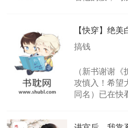
角落，捏着他
尝尝。”当红
【快穿】绝美
来，给老公亲
用力——为你
搞钱
糖专业户，不
（新书谢谢《
攻慎入！希望
同名）已在快
叭！】1V1
统界里面有个
进宫后，我靠