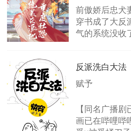
朝，一个从未
前傲娇后忠犬
卫天还没亮，
为三种性别。
穿书成了大反
腰：“陛下，
构与男子相同
气的系统没收
不好了！”“那
了一颗红色的
成了没用的废
扣到怀里，安
得不开始在后
说他可怜，却
顶替白莲花的
人，最终坐上
反派洗白大法
用见人，因为
小白莲：“嘤嘤
言神龙见首不
胡说，我没碰
赋予
想见人。没有
这是你舅妈，快
名蛇蛇，跟人
不愧是大佬，
【同名广播剧
不知道，那小
悉，嗷？这不
画已在哔哩哔
头，魔尊墨宴
可以先看仙帝