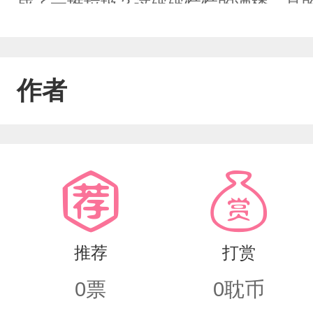
成了一堆垃圾？这破破烂烂的酒楼，真的
然戴上了，那你就是这食肆之主，别想着
以当这食肆之主！”——霸道攻x沙雕受（
作者
推荐
打赏
0
票
0
耽币