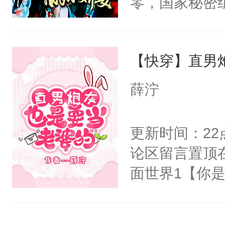
零，国家秘密
右男主又报复
士，以武力、
个世界了。直
界分三性：男
他说：【您需
【快穿】直男
子嗣）。盘龙
年，存活下来
孤独成性，被
薛泞
再说一遍。】
貌美送花郎，
世界苟活十年。
嘴硬心软、宠
更新时间：2
他才发现：他的
论区留言置顶
氓，本体是全
面世界1【你
来想逗逗人类
长大的竹马，
到油盐不进。
抢了你要给竹
本来只想成家