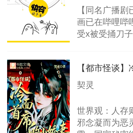
朝，一个从未
【同名广播剧
卫天还没亮，
为三种性别。
画已在哔哩哔
腰：“陛下，
构与男子相同
受x被受捅刀
不好了！”“那
了一颗红色的
派，他的任务
扣到怀里，安
得不开始在后
一位合适的男
顶替白莲花的
人，最终坐上
【都市怪谈】
病，一个个的
小白莲：“嘤嘤
上了还是无动
胡说，我没碰
契灵
力跟男主称兄
这是你舅妈，快
间变脸背叛他
不愧是大佬，
世界观：人存
的恶事他都对
悉，嗷？这不
邪念凝而为恶
一个权力滔天
可以先看仙帝