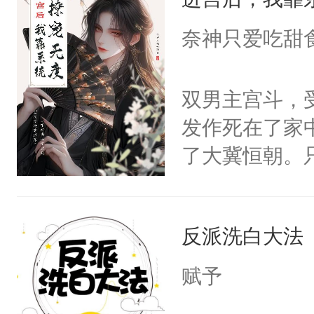
成为所有白莲
I，他们决定
奈神只爱吃甜
学子，莫之阳
莲花可不止有
双男主宫斗，
点脑袋，看着
发作死在了家
常见问题一：
了大冀恒朝。
教科书版：“
己的世界，并
样。”莫之阳
王名为云胤，
母的微笑：“
反派洗白大法
惜被人暗害，
留看着面前这
绝。主神知晓
赋予
人，突然醒悟
顾云去到大冀
问题二：废后