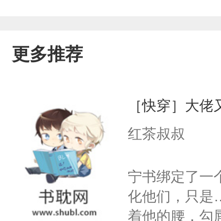
更多推荐
［快穿］大佬
红茶叔叔
宁书绑定了一
化他们，只是
着他的腰，勾