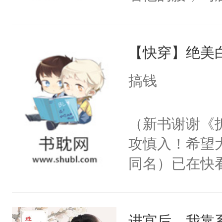
角落，捏着他
尝尝。”当红
【快穿】绝美
来，给老公亲
用力——为你
搞钱
糖专业户，不
（新书谢谢《
攻慎入！希望
同名）已在快
叭！】1V1
统界里面有个
进宫后，我靠