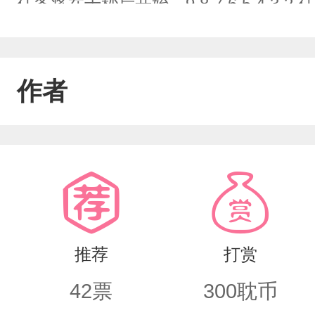
任务将在十秒后开始，9.8.7.6.5.4.
去了，在他晕过去之前他看见了一个男
住他的腰:“小家伙，被他看上，真不知道
作者
1vs1双洁，奶狗受和各种攻。]
推荐
打赏
42
票
300
耽币