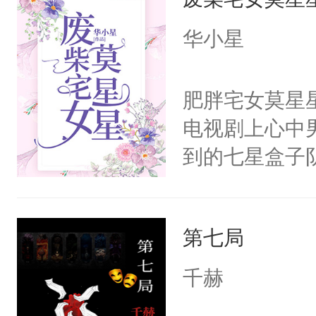
义，他决定参
凌，帮助女主
华小星
按自己的理解
有血缘的弟弟
肥胖宅女莫星
不喜欢我，是
电视剧上心中
意的校霸学生
到的七星盒子
其实我也可以
全侯之女武流
这是因为什么
魄打碎，意外
的。本文是万
第七局
重生，莫星星
美。
体，在莫星星
千赫
武流苏父兄皆