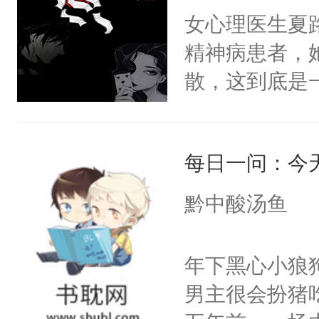
流苏容貌冠绝
女心理医生夏
宫宴上见到三
精神病患者，
竭虑，但异域
散，这到底是
宴包裹里，有
否能找到答案
正妃位置。武
期待。女强男
武流苏势要查
每日一问：今
忙，武流苏帮
黔中酸汤鱼
经起伏，在成
手。但武流苏
年下黑心小狼
炆对自己始终
男主很会扮猪
最后关头帮赵