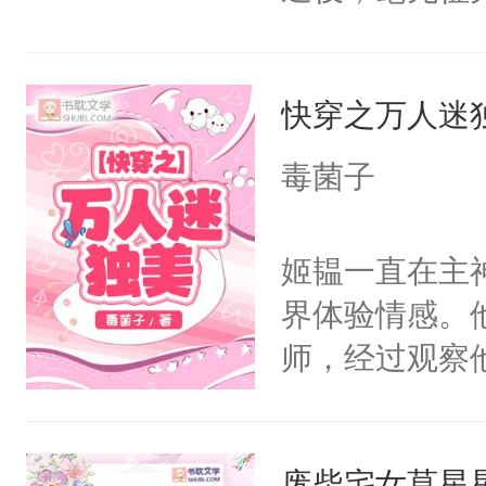
天，当地配对站
爱：？？？什么
快穿之万人迷
要Omega？
桌）没门儿，
毒菌子
a浑身瘦的就
烂衫。一早被
姬韫一直在主
惶惶哭个不停
界体验情感。
的那个Alph
师，经过观察
到了一股异样的
嘴他才知道，
婚好比投二次
界，既然之前
决心：死缠烂打
废柴宅女莫星