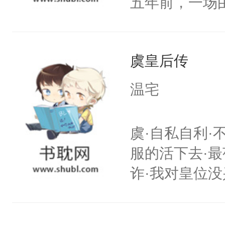
五年前，一场
年命丧黄泉。
她，还将她送
虞皇后传
好了身体，也
年后赵知年回
温宅
出代价。不管
狠手辣的心机
虞·自私自利·
的其他人...
服的活下去·最
——为什么她
诈·我对皇位没
小狗脱不开干
其实是工具人
医院里看一眼
姐怎么办？当
爱那一卦的？