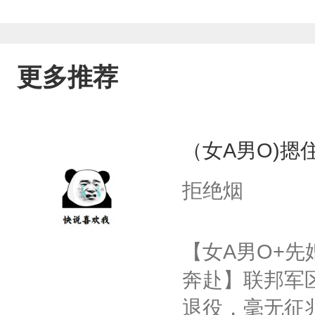
更多推荐
（女A男O)摁住
拒绝烟
【女A男O+先
奔赴】联邦军区
退役，毫无征