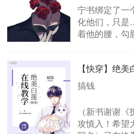
宁书绑定了一
化他们，只是
着他的腰，勾
角落，捏着他
尝尝。”当红
【快穿】绝美
来，给老公亲
用力——为你
搞钱
糖专业户，不
（新书谢谢《
攻慎入！希望