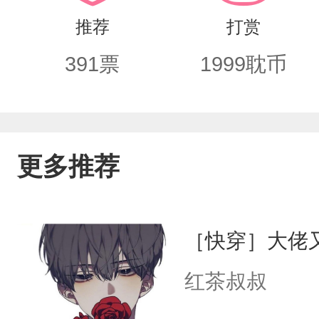
推荐
打赏
391
票
1999
耽币
更多推荐
［快穿］大佬
红茶叔叔