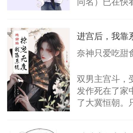
同名）已在快
叭！】1V1
统界里面有个
进宫后，我靠
成为所有白莲
I，他们决定
奈神只爱吃甜
学子，莫之阳
莲花可不止有
双男主宫斗，
点脑袋，看着
发作死在了家
常见问题一：
了大冀恒朝。
教科书版：“
己的世界，并
样。”莫之阳
王名为云胤，
母的微笑：“