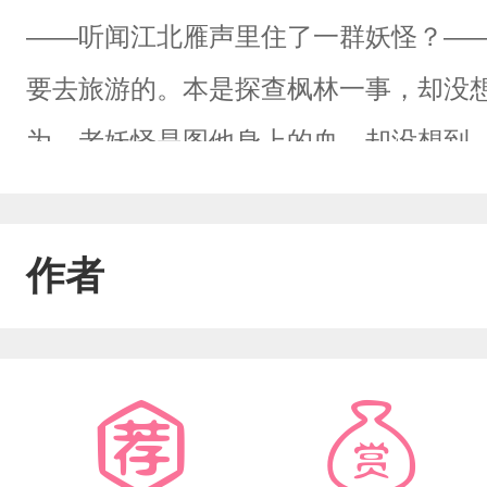
——听闻江北雁声里住了一群妖怪？—
要去旅游的。本是探查枫林一事，却没
为，老妖怪是图他身上的血，却没想到
渊）x面冷心热捉妖师（楚深）妖怪出
来源于网络，侵删致歉。
作者