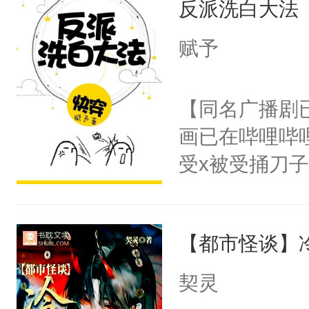
反派洗白大法
惜被人暗害，
留看着面前这
绝。主神知晓
赋予
人，突然醒悟
顾云去到大冀
问题二：废后
朝，一个从未
【同名广播剧
卫天还没亮，
为三种性别。
画已在哔哩哔
腰：“陛下，
构与男子相同
受x被受捅刀
不好了！”“那
了一颗红色的
派，他的任务
扣到怀里，安
得不开始在后
一位合适的男
顶替白莲花的
人，最终坐上
【都市怪谈】
病，一个个的
小白莲：“嘤嘤
上了还是无动
胡说，我没碰
契灵
力跟男主称兄
这是你舅妈，快