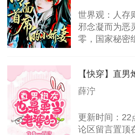
间变脸背叛他
不愧是大佬，
世界观：人存
的恶事他都对
悉，嗷？这不
邪念凝而为恶
一个权力滔天
可以先看仙帝
零，国家秘密
右男主又报复
士，以武力、
个世界了。直
界分三性：男
他说：【您需
【快穿】直男
子嗣）。盘龙
年，存活下来
孤独成性，被
薛泞
再说一遍。】
貌美送花郎，
世界苟活十年。
嘴硬心软、宠
更新时间：2
他才发现：他的
论区留言置顶