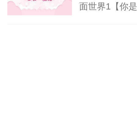
氓，本体是全
面世界1【你
来想逗逗人类
长大的竹马，
到油盐不进。
抢了你要给竹
本来只想成家
入住你家，愤
只对他温柔。
在转学生手上
至恶鬼神×冷
2【你是从大
善；他是冷，
学生，为了追
只为你，守尽
想到，青梅第
你，才拥有家
舍友，你暗搓
人×最强鬼神
不懂方言，你
者文风写实派
诉对方是夸赞
奇的宝子们误