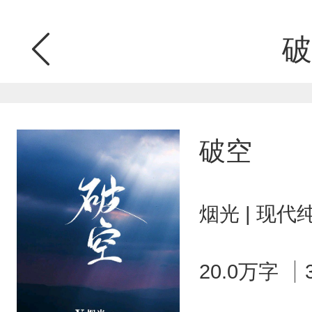
破
破空
烟光 | 现代
20.0万字