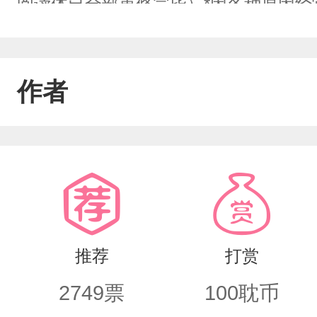
阅读体已全部重修完毕）*因各种原因经
能会老是跳转文章进度，因此造成不适
整版可私信作者或去老福特@Munan查
作者
者慎入*更新时间一般在节假日，更新
篇文，谢谢微博号：楠楠很难NNHN（
特账号:Munan老福特会更新彩蛋，感
节可+q群：107200911查看如有看
好，反正看文大家都是图个高兴～
推荐
打赏
2749
票
100
耽币