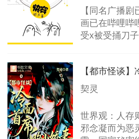
朝，一个从未
【同名广播剧
卫天还没亮，
为三种性别。
画已在哔哩哔
腰：“陛下，
构与男子相同
受x被受捅刀
不好了！”“那
了一颗红色的
派，他的任务
扣到怀里，安
得不开始在后
一位合适的男
顶替白莲花的
人，最终坐上
【都市怪谈】
病，一个个的
小白莲：“嘤嘤
上了还是无动
胡说，我没碰
契灵
力跟男主称兄
这是你舅妈，快
间变脸背叛他
不愧是大佬，
世界观：人存
的恶事他都对
悉，嗷？这不
邪念凝而为恶
一个权力滔天
可以先看仙帝