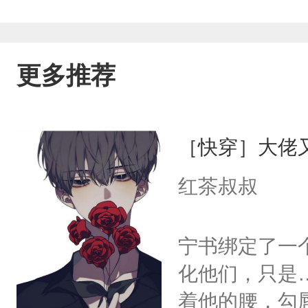
更多推荐
［快穿］大佬
红茶叔叔
宁书绑定了一
化他们，只是
着他的腰，勾