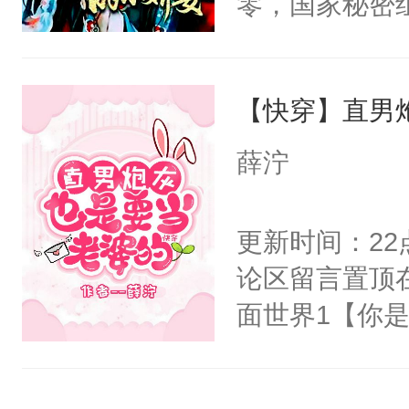
零，国家秘密
右男主又报复
士，以武力、
个世界了。直
界分三性：男
他说：【您需
【快穿】直男
子嗣）。盘龙
年，存活下来
孤独成性，被
薛泞
再说一遍。】
貌美送花郎，
世界苟活十年。
嘴硬心软、宠
更新时间：2
他才发现：他的
论区留言置顶
氓，本体是全
面世界1【你
来想逗逗人类
长大的竹马，
到油盐不进。
抢了你要给竹
本来只想成家