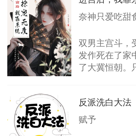
成为所有白莲
I，他们决定
奈神只爱吃甜
学子，莫之阳
莲花可不止有
双男主宫斗，
点脑袋，看着
发作死在了家
常见问题一：
了大冀恒朝。
教科书版：“
己的世界，并
样。”莫之阳
王名为云胤，
母的微笑：“
反派洗白大法
惜被人暗害，
留看着面前这
绝。主神知晓
赋予
人，突然醒悟
顾云去到大冀
问题二：废后