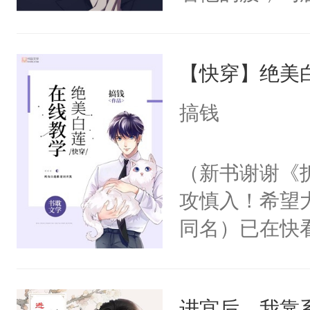
角落，捏着他
尝尝。”当红
【快穿】绝美
来，给老公亲
用力——为你
搞钱
糖专业户，不
（新书谢谢《
攻慎入！希望
同名）已在快
叭！】1V1
统界里面有个
进宫后，我靠