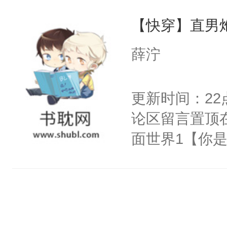
界分三性：男
他说：【您需
【快穿】直男
子嗣）。盘龙
年，存活下来
孤独成性，被
薛泞
再说一遍。】
貌美送花郎，
世界苟活十年。
嘴硬心软、宠
更新时间：2
他才发现：他的
论区留言置顶
氓，本体是全
面世界1【你
来想逗逗人类
长大的竹马，
到油盐不进。
抢了你要给竹
本来只想成家
入住你家，愤
只对他温柔。
在转学生手上