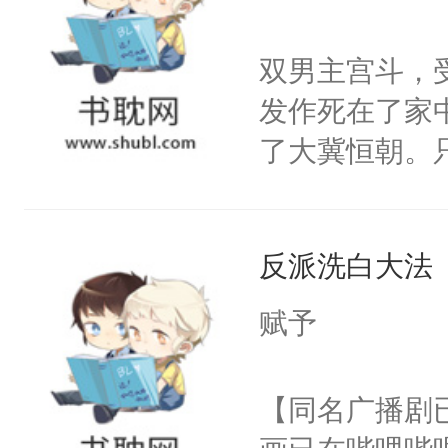
学子，莫之阳
莲花可不止有
双男主宫斗，
点脑袋，看着
发作死在了家
常见问题一：
了大冀恒朝。
教科书版：“
己的世界，并
样。”莫之阳
王名为云胤，
母的微笑：“
反派洗白大法
惜被人暗害，
留看着面前这
绝。主神知晓
赋予
人，突然醒悟
顾云去到大冀
问题二：废后
朝，一个从未
【同名广播剧
卫天还没亮，
为三种性别。