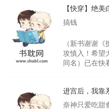
【快穿】绝美
来，给老公亲
用力——为你
搞钱
糖专业户，不
（新书谢谢《
攻慎入！希望
同名）已在快
叭！】1V1
统界里面有个
进宫后，我靠
成为所有白莲
I，他们决定
奈神只爱吃甜