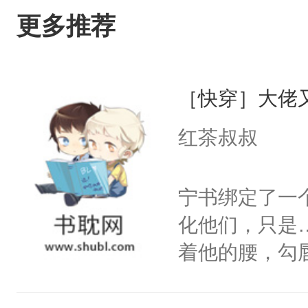
更多推荐
［快穿］大佬
红茶叔叔
宁书绑定了一
化他们，只是
着他的腰，勾
角落，捏着他
尝尝。”当红