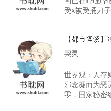
画已在哔哩哔
腰：“陛下，
构与男子相同
受x被受捅刀
不好了！”“那
了一颗红色的
派，他的任务
扣到怀里，安
得不开始在后
一位合适的男
顶替白莲花的
人，最终坐上
【都市怪谈】
病，一个个的
小白莲：“嘤嘤
上了还是无动
胡说，我没碰
契灵
力跟男主称兄
这是你舅妈，快
间变脸背叛他
不愧是大佬，
世界观：人存
的恶事他都对
悉，嗷？这不
邪念凝而为恶
一个权力滔天
可以先看仙帝
零，国家秘密
右男主又报复
士，以武力、
个世界了。直