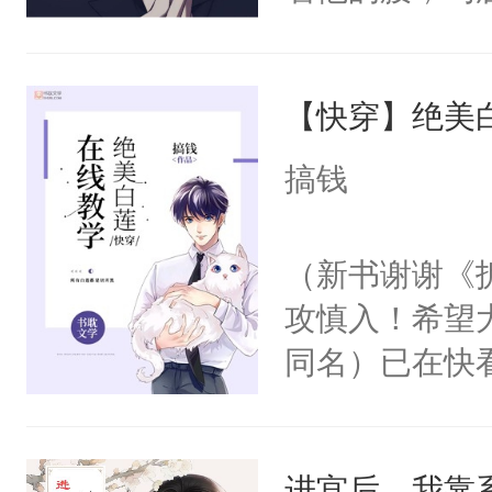
角落，捏着他
尝尝。”当红
【快穿】绝美
来，给老公亲
用力——为你
搞钱
糖专业户，不
（新书谢谢《
攻慎入！希望
同名）已在快
叭！】1V1
统界里面有个
进宫后，我靠