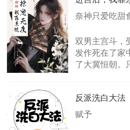
成为所有白莲
I，他们决定
奈神只爱吃甜
学子，莫之阳
莲花可不止有
双男主宫斗，
点脑袋，看着
发作死在了家
常见问题一：
了大冀恒朝。
教科书版：“
己的世界，并
样。”莫之阳
王名为云胤，
母的微笑：“
反派洗白大法
惜被人暗害，
留看着面前这
绝。主神知晓
赋予
人，突然醒悟
顾云去到大冀
问题二：废后