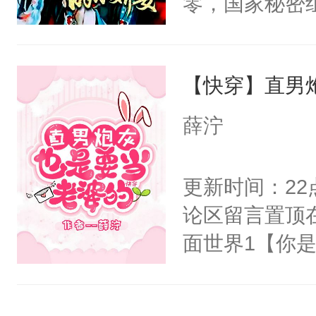
零，国家秘密
右男主又报复
士，以武力、
个世界了。直
界分三性：男
他说：【您需
【快穿】直男
子嗣）。盘龙
年，存活下来
孤独成性，被
薛泞
再说一遍。】
貌美送花郎，
世界苟活十年。
嘴硬心软、宠
更新时间：2
他才发现：他的
论区留言置顶
氓，本体是全
面世界1【你
来想逗逗人类
长大的竹马，
到油盐不进。
抢了你要给竹
本来只想成家