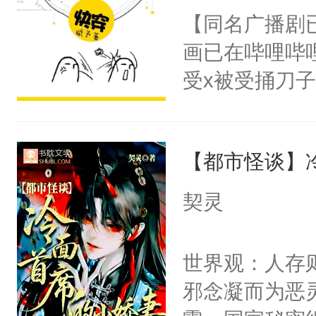
朝，一个从未
【同名广播剧
卫天还没亮，
为三种性别。
画已在哔哩哔
腰：“陛下，
构与男子相同
受x被受捅刀
不好了！”“那
了一颗红色的
派，他的任务
扣到怀里，安
得不开始在后
一位合适的男
顶替白莲花的
人，最终坐上
【都市怪谈】
病，一个个的
小白莲：“嘤嘤
上了还是无动
胡说，我没碰
契灵
力跟男主称兄
这是你舅妈，快
间变脸背叛他
不愧是大佬，
世界观：人存
的恶事他都对
悉，嗷？这不
邪念凝而为恶
一个权力滔天
可以先看仙帝