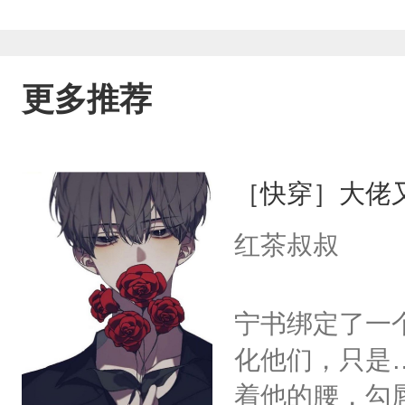
更多推荐
［快穿］大佬
红茶叔叔
宁书绑定了一
化他们，只是
着他的腰，勾