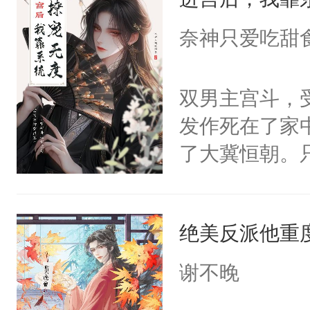
成为所有白莲
I，他们决定
奈神只爱吃甜
学子，莫之阳
莲花可不止有
双男主宫斗，
点脑袋，看着
发作死在了家
常见问题一：
了大冀恒朝。
教科书版：“
己的世界，并
样。”莫之阳
王名为云胤，
母的微笑：“
绝美反派他重
惜被人暗害，
留看着面前这
绝。主神知晓
谢不晚
人，突然醒悟
顾云去到大冀
问题二：废后