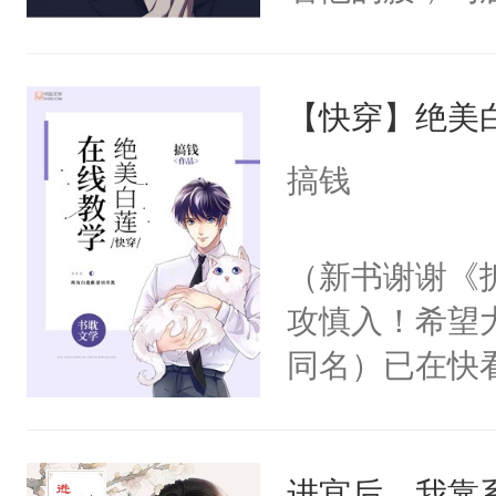
角落，捏着他
尝尝。”当红
【快穿】绝美
来，给老公亲
用力——为你
搞钱
糖专业户，不
（新书谢谢《
攻慎入！希望
同名）已在快
叭！】1V1
统界里面有个
进宫后，我靠