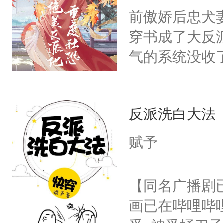
朝，一个从未
前傲娇后忠犬
卫天还没亮，
为三种性别。
穿书成了大反
腰：“陛下，
构与男子相同
气的系统没收
不好了！”“那
了一颗红色的
成了没用的废
扣到怀里，安
得不开始在后
说他可怜，却
顶替白莲花的
人，最终坐上
反派洗白大法
用见人，因为
小白莲：“嘤嘤
言神龙见首不
胡说，我没碰
赋予
想见人。没有
这是你舅妈，快
名蛇蛇，跟人
不愧是大佬，
【同名广播剧
不知道，那小
悉，嗷？这不
画已在哔哩哔
头，魔尊墨宴
可以先看仙帝