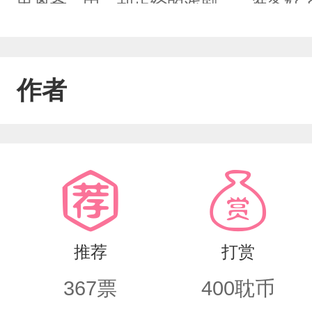
出离奇、中二却正经的戏剧……准备好
利蒂斯——』【害，不太会写简介，这么
添。我会努力把它写好的求收藏，求评论ฅ(
作者
给画的！！！她真的太强了1551又会
推荐
打赏
367
票
400
耽币