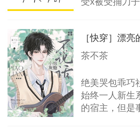
受x被受捅刀
宴：柳折枝你
派，他的任务
飞魄散！第二
一位合适的男
们竟然欺负你
［快穿］漂亮
病，一个个的
宴：要不你跟
上了还是无动
茶不茶
来……“蛇蛇
力跟男主称兄
好，别人都想
间变脸背叛他
绝美哭包乖巧社
堂魔尊……行
的恶事他都对
始终一人新生
位，当日就抢
一个权力滔天
的宿主，但是
神偏执：不许
右男主又报复
个社恐小哭包
腿，把你锁在
个世界了。直
宿主，元宝只
有人养？还有
他说：【您需