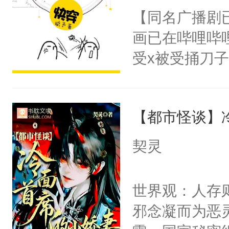
朝，一个从未
【同名广播剧
卫天还没亮，
为三种性别。
画已在哔哩哔
腰：“陛下，
构与男子相同
受x被受捅刀
不好了！”“那
了一颗红色的
派，他的任务
扣到怀里，安
得不开始在后
一位合适的男
顶替白莲花的
人，最终坐上
【都市怪谈】
病，一个个的
小白莲：“嘤嘤
上了还是无动
胡说，我没碰
契灵
力跟男主称兄
这是你舅妈，快
间变脸背叛他
不愧是大佬，
世界观：人存
的恶事他都对
悉，嗷？这不
邪念凝而为恶
一个权力滔天
可以先看仙帝