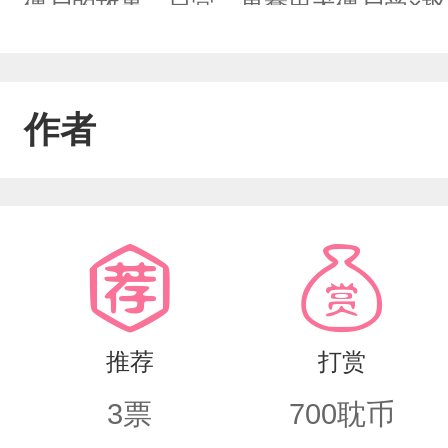
僵尸的故事，日常。单蠢忠犬僵尸受×抠
作者
推荐
打赏
3
票
700
耽币