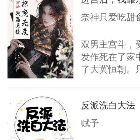
成为所有白莲
I，他们决定
奈神只爱吃甜
学子，莫之阳
莲花可不止有
双男主宫斗，
点脑袋，看着
发作死在了家
常见问题一：
了大冀恒朝。
教科书版：“
己的世界，并
样。”莫之阳
王名为云胤，
母的微笑：“
反派洗白大法
惜被人暗害，
留看着面前这
绝。主神知晓
赋予
人，突然醒悟
顾云去到大冀
问题二：废后