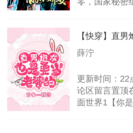
零，国家秘密
右男主又报复
士，以武力、
个世界了。直
界分三性：男
他说：【您需
【快穿】直男
子嗣）。盘龙
年，存活下来
孤独成性，被
薛泞
再说一遍。】
貌美送花郎，
世界苟活十年。
嘴硬心软、宠
更新时间：2
他才发现：他的
论区留言置顶
氓，本体是全
面世界1【你
来想逗逗人类
长大的竹马，
到油盐不进。
抢了你要给竹
本来只想成家