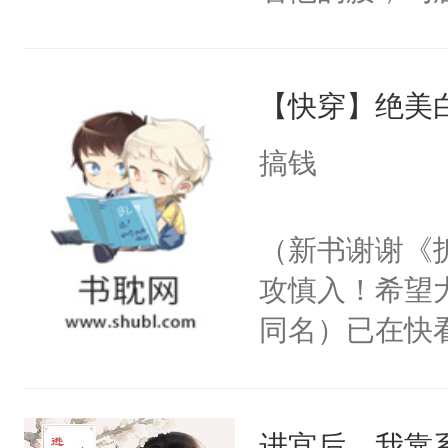
角落，捏着他
尝尝。”当红
【快穿】绝美
来，给老公亲
用力——为你
搞钱
糖专业户，不
（新书谢谢《
攻慎入！希望
同名）已在快
叭！】1V1
统界里面有个
进宫后，我靠