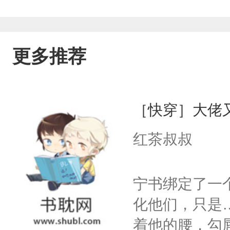
更多推荐
［快穿］大佬
红茶叔叔
宁书绑定了一
化他们，只是
着他的腰，勾