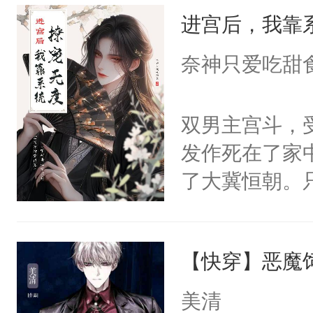
进宫后，我靠
来，给老公亲
用力——为你
奈神只爱吃甜
糖专业户，不
双男主宫斗，
发作死在了家
了大冀恒朝。
己的世界，并
王名为云胤，
【快穿】恶魔
惜被人暗害，
绝。主神知晓
美清