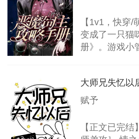
顾云去到大冀
朝，一个从未
【1v1，快穿
为三种性别。
变成了一只猫
构与男子相同
册》。游戏小
了一颗红色的
心饲主，他才
得不开始在后
管家：【卖萌
人，最终坐上
大师兄失忆以
小管家：【放
猫：有道理哦
赋予
柏泪汪汪，“骗
危险，按住他
【正文已完结
口。”-＃病娇