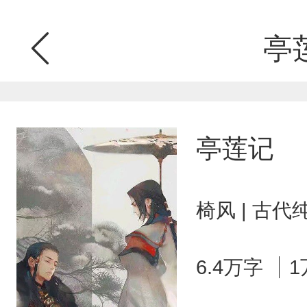
亭
亭莲记
椅风 | 古代
6.4万字
1