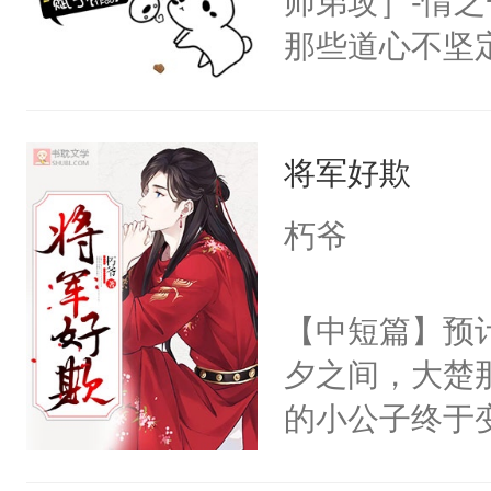
师弟攻］-情
人能有什么坏
那些道心不坚
①双洁，互宠
到了师弟，无
位面前期都是
甚至为此一念
将军好欺
妄。当他看到
白，这一切终
朽爷
头。而宗门也
子，门下所有
【中短篇】预计
杀了同为魔道
夕之间，大楚
绝于师门前。
的小公子终于
了当年。回到
打，劳作，折
个宗门成为正