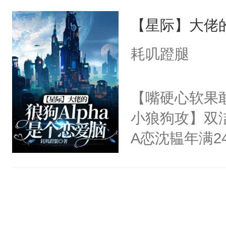
唯一给他希望
道吗？大师兄
【星际】大佬的
的人。宁渊候
二师兄了。乙
子：“求你大
耗叽蹬腿
忘记了对二师
点。”宁渊候：
此便再好不过
子：“呸！”杨
【嘴硬心软果
会给大师兄回
子！”宁渊候：
小狼狗攻】双洁
现言烬就站在
知：1.双洁，双
A恋沈韫年满
静。这一世，
来像是虐文，
迫于无奈，他
只是师兄。-
严重，不喜直
自己契约结婚
情不比受少，
藏，推荐票都
涉的平静生活
才任由受自毁。
跳的日常生活
中有穿越者！