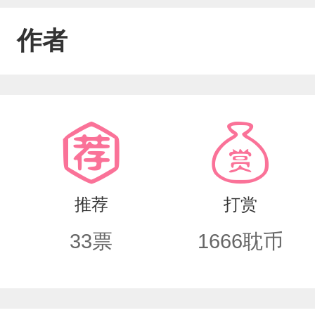
作者
推荐
打赏
33
票
1666
耽币