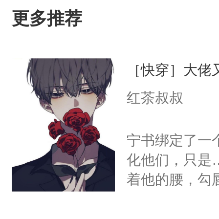
更多推荐
［快穿］大佬
红茶叔叔
宁书绑定了一
化他们，只是
着他的腰，勾
角落，捏着他
尝尝。”当红