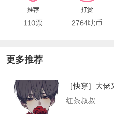
推荐
打赏
110
票
2764
耽币
更多推荐
［快穿］大佬
红茶叔叔