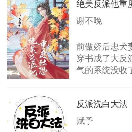
绝美反派他重
惜被人暗害，
留看着面前这
绝。主神知晓
谢不晚
人，突然醒悟
顾云去到大冀
问题二：废后
朝，一个从未
前傲娇后忠犬
卫天还没亮，
为三种性别。
穿书成了大反
腰：“陛下，
构与男子相同
气的系统没收
不好了！”“那
了一颗红色的
成了没用的废
扣到怀里，安
得不开始在后
说他可怜，却
顶替白莲花的
人，最终坐上
反派洗白大法
用见人，因为
小白莲：“嘤嘤
言神龙见首不
胡说，我没碰
赋予
想见人。没有
这是你舅妈，快