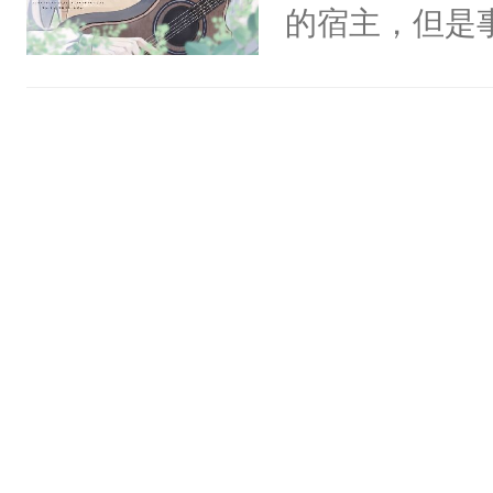
一个权力滔天
的宿主，但是
神偏执：不许
右男主又报复
个社恐小哭包
腿，把你锁在
个世界了。直
宿主，元宝只
有人养？还有
他说：【您需
你，打他一巴
种威胁手段没
年，存活下来
右脸欠踹$￥#
他是社恐，墨
再说一遍。】
白嫩嫩一看就
哄：祖宗，求
世界苟活十年。
前，抬手摸了
不出去啊……1
句：“魂淡！”元
血：可爱，想
阴恻恻的看着
招惹我的，你