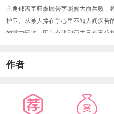
主角郁离字归虞顾誉字照虞大俞兵败，
护卫。从被人捧在手心里不知人间疾苦
的掌中玩物。因为有张和死去兄长五分
在喜怒无常的男人手下生存，如冰火两
叔王前来接他，却等来了大俞内乱，江
作者
机出逃，却发觉原来哑巴护卫因为北朝
自己就只有孑然一身了。顾誉：郁离，
是s了，连骨灰都是本王的。