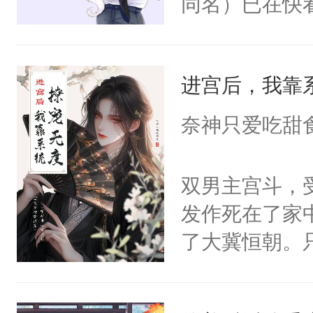
同名）已在快
叭！】1V1
统界里面有个
进宫后，我靠
成为所有白莲
I，他们决定
奈神只爱吃甜
学子，莫之阳
莲花可不止有
双男主宫斗，
点脑袋，看着
发作死在了家
常见问题一：
了大冀恒朝。
教科书版：“
己的世界，并
样。”莫之阳
王名为云胤，
母的微笑：“