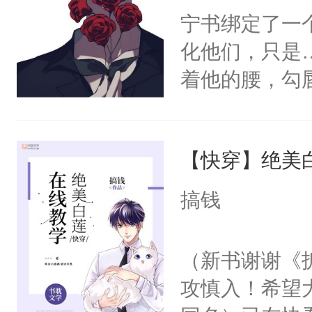
宁书绑定了一
化他们，只是
着他的腰，勾
角落，捏着他
尝尝。”当红
【快穿】绝美
来，给老公亲
用力——为你
搞钱
糖专业户，不
（新书谢谢《
攻慎入！希望