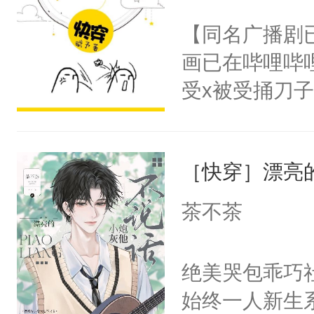
名蛇蛇，跟人
不愧是大佬，
【同名广播剧
不知道，那小
悉，嗷？这不
画已在哔哩哔
头，魔尊墨宴
可以先看仙帝
受x被受捅刀
宴：柳折枝你
派，他的任务
飞魄散！第二
一位合适的男
们竟然欺负你
［快穿］漂亮
病，一个个的
宴：要不你跟
上了还是无动
茶不茶
来……“蛇蛇
力跟男主称兄
好，别人都想
间变脸背叛他
绝美哭包乖巧社
堂魔尊……行
的恶事他都对
始终一人新生
位，当日就抢