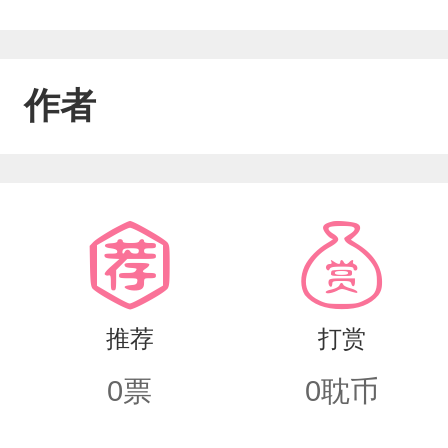
作者
推荐
打赏
0
票
0
耽币