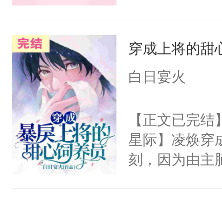
姻是因为认出
长大的竹马，
是一场利益的
抢了你要给竹
男情怀碎了一
穿成上将的甜
入住你家，愤
始就结束了。
在转学生手上
白日宴火
2【你是从大
学生，为了追
【正文已完结】
想到，青梅第
星际】凌焕穿
舍友，你暗搓
刻，因为由主
不懂方言，你
达99%强制
诉对方是夸赞
着脸威胁：“
沐浴露、洗衣
你会被打上囚