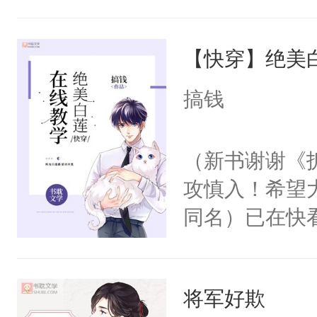
角落，捏着他
尝尝。”当红
【快穿】绝美
来，给老公亲
用力——为你
搞钱
糖专业户，不
（新书谢谢《
攻慎入！希望
同名）已在快
叭！】1V1
统界里面有个
将军好欺
成为所有白莲