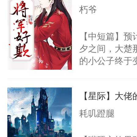
I，他们决定
朽爷
学子，莫之阳
莲花可不止有
【中短篇】预计
点脑袋，看着
夕之间，大楚
常见问题一：
的小公子终于
教科书版：“
打，劳作，折
样。”莫之阳
唯一给他希望
母的微笑：“
【星际】大佬的
的人。宁渊候
留看着面前这
子：“求你大
耗叽蹬腿
人，突然醒悟
点。”宁渊候：
问题二：废后
子：“呸！”杨