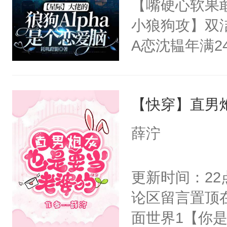
【嘴硬心软果
卫天还没亮，
子！”宁渊候：
小狼狗攻】双洁
腰：“陛下，
知：1.双洁，双
A恋沈韫年满
不好了！”“那
来像是虐文，
迫于无奈，他
扣到怀里，安
严重，不喜直
自己契约结婚
顶替白莲花的
藏，推荐票都
【快穿】直男
涉的平静生活
小白莲：“嘤嘤
跳的日常生活
胡说，我没碰
薛泞
情，为什么韩
这是你舅妈，快
不仅不情不愿，
不愧是大佬，
更新时间：2
韩家的控制，
悉，嗷？这不
论区留言置顶
迫同意和进行
可以先看仙帝
面世界1【你