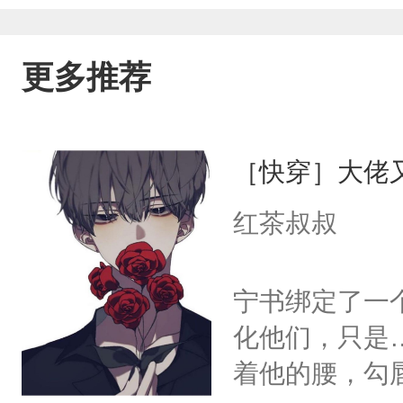
更多推荐
［快穿］大佬
红茶叔叔
宁书绑定了一
化他们，只是
着他的腰，勾