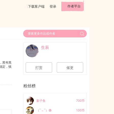
作者平台
下载客户端
登录
生辰
，黑爷黑
稳定，慎
打赏
催更
粉丝榜
影子鱼
700币
（¯﹃¯）馋
100币