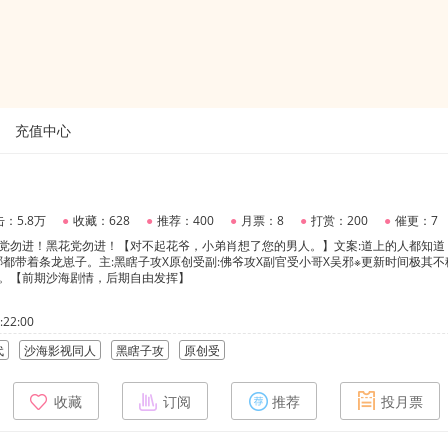
充值中心
：5.8万
●
收藏：628
●
推荐：400
●
月票：8
●
打赏：200
●
催更：7
党勿进！黑花党勿进！【对不起花爷，小弟肖想了您的男人。】文案:道上的人都知道
都带着条龙崽子。主:黑瞎子攻X原创受副:佛爷攻X副官受小哥X吴邪※更新时间极其不
场。【前期沙海剧情，后期自由发挥】
22:00
代
沙海影视同人
黑瞎子攻
原创受
收藏
订阅
推荐
投月票