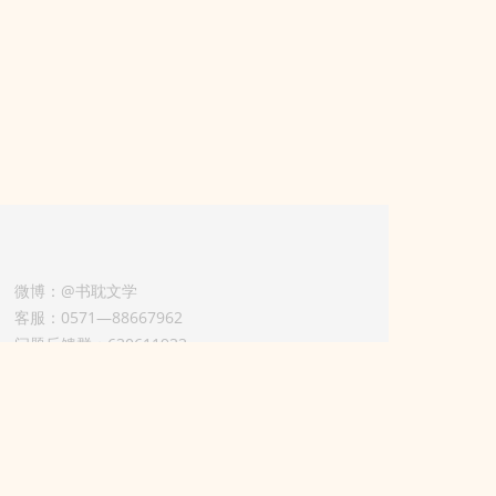
微博：@书耽文学
客服：0571—88667962
问题反馈群：630611933
版权业务联系人-淡风 QQ：
3614922414（加好友请备注合作来意）
11002012925号
浙ICP备2025148804号