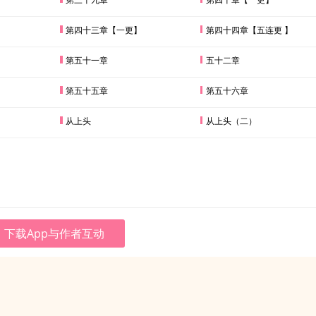
】
第四十三章【一更】
第四十四章【五连更 】
第五十一章
五十二章
第五十五章
第五十六章
）
从上头
从上头（二）
下载App与作者互动