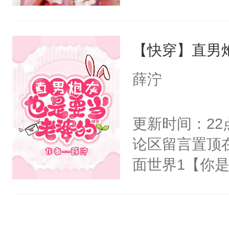
阴恻恻的看着
封印，昔日爱
招惹我的，你
自己知道，他
点头：“你自
【快穿】直男
其是纯金色的
谁！”反正有
的逆鳞，决战
薛泞
打工的！小世
后重妄苏醒上
码，泪水还没
逆鳞还亲了一
更新时间：2
了！尼玛！到
堂正正再战一
论区留言置顶
清倚在美人榻
面世界1【你
老等死中，勿
长大的竹马，
开启了帮死敌
抢了你要给竹
修为恢复后与
入住你家，愤