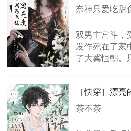
I，他们决定
奈神只爱吃甜
学子，莫之阳
莲花可不止有
双男主宫斗，
点脑袋，看着
发作死在了家
常见问题一：
了大冀恒朝。
教科书版：“
己的世界，并
样。”莫之阳
王名为云胤，
母的微笑：“
［快穿］漂亮
惜被人暗害，
留看着面前这
绝。主神知晓
茶不茶
人，突然醒悟
顾云去到大冀
问题二：废后
朝，一个从未