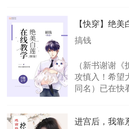
角落，捏着他
尝尝。”当红
【快穿】绝美
来，给老公亲
用力——为你
搞钱
糖专业户，不
（新书谢谢《
攻慎入！希望
同名）已在快
叭！】1V1
统界里面有个
进宫后，我靠
成为所有白莲