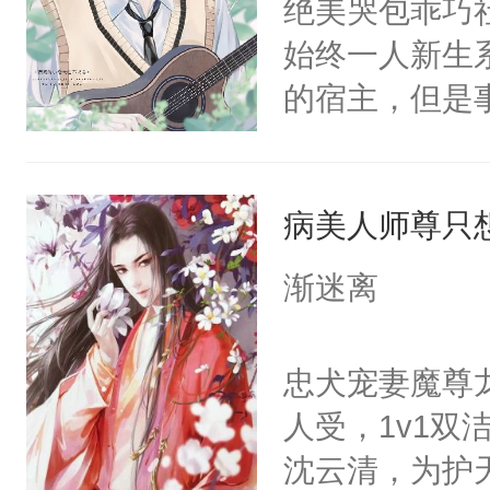
绝美哭包乖巧社
卫天还没亮，
为三种性别。
始终一人新生
腰：“陛下，
构与男子相同
的宿主，但是
不好了！”“那
了一颗红色的
个社恐小哭包
扣到怀里，安
得不开始在后
宿主，元宝只
顶替白莲花的
人，最终坐上
病美人师尊只
你，打他一巴
小白莲：“嘤嘤
右脸欠踹$￥#
胡说，我没碰
渐迷离
白嫩嫩一看就
这是你舅妈，快
前，抬手摸了
不愧是大佬，
忠犬宠妻魔尊
句：“魂淡！”元
悉，嗷？这不
人受，1v1
血：可爱，想
可以先看仙帝
沈云清，为护