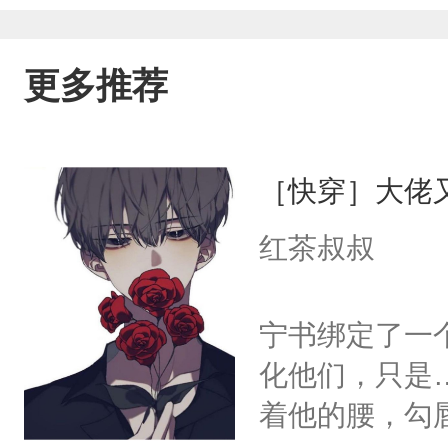
更多推荐
［快穿］大佬
红茶叔叔
宁书绑定了一
化他们，只是
着他的腰，勾